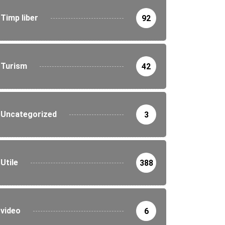
Timp liber
92
Turism
42
Uncategorized
3
Utile
388
video
6