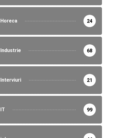
Horeca
24
Industrie
68
Interviuri
21
IT
99