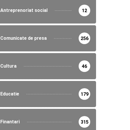
Antreprenoriat social
12
Comunicate de presa
256
Cultura
46
Educatie
179
Finantari
315