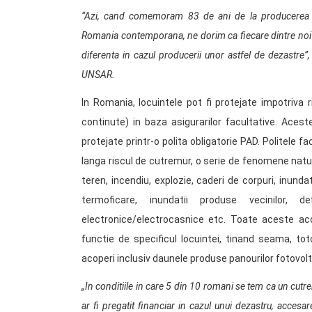
“Azi, cand comemoram 83 de ani de la producerea 
Romania contemporana, ne dorim ca fiecare dintre noi 
diferenta in cazul producerii unor astfel de dezastre
UNSAR.
In Romania, locuintele pot fi protejate impotriva r
continute) in baza asigurarilor facultative. Aces
protejate printr-o polita obligatorie PAD. Politele f
langa riscul de cutremur, o serie de fenomene natural
teren, incendiu, explozie, caderi de corpuri, inundat
termoficare, inundatii produse vecinilor, d
electronice/electrocasnice etc. Toate aceste acop
functie de specificul locuintei, tinand seama, to
acoperi inclusiv daunele produse panourilor fotovol
„In conditiile in care 5 din 10 romani se tem ca un cutr
ar fi pregatit financiar in cazul unui dezastru, accesar