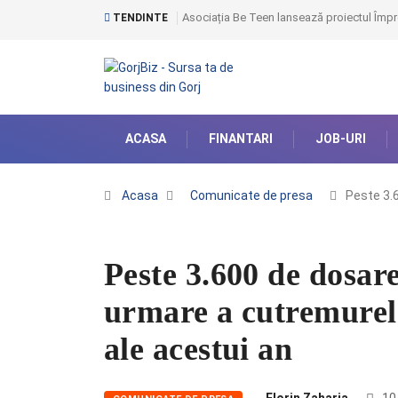
Asociația Be Teen lansează proiectul Împr
TENDINTE
ACASA
FINANTARI
JOB-URI
Acasa
Comunicate de presa
Peste 3.
Peste 3.600 de dosar
urmare a cutremurelo
ale acestui an