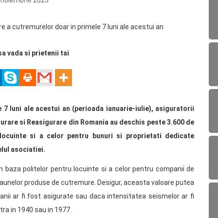
 noiembrie 2023
sa vada si prietenii tai
7 luni ale acestui an (perioada ianuarie-iulie), asiguratorii
igurare si Reasigurare din Romania au deschis peste 3.600 de
ocuinte si a celor pentru bunuri si proprietati dedicate
lul asociatiei.
n baza politelor pentru locuinte si a celor pentru companii de
 daunelor produse de cutremure. Desigur, aceasta valoare putea
ii ar fi fost asigurate sau daca intensitatea seismelor ar fi
tra in 1940 sau in 1977.