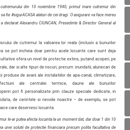
cutremurului din 10 noiembrie 1940, primul mare cutremur din
sa fie #sigurACASA alaturi de cei dragi. O asigurare va face mereu
”, a declarat Alexandru CIUNCAN, Presedinte & Director General al
iscului de cutremur la valoarea lor reala (inclusiv a bunurilor
tea se pot incheia doar pentru acele locuinte care sunt deja
acultative ofera un nivel de protectie extins, putand acoperi, pe
e, dar si alte tipuri de riscuri, precum: inundatii, alunecari de
ii produse de avarii ale instalatiilor de apa-canal, climatizare,
efectiuni ale centralei termice, daune ale bunurilor
eriri pot fi personalizate prin clauze speciale dedicate, in
todata, de cerintele si nevoile noastre – de exemplu, se pot
taice care deservesc locuinta.
emur le-ar putea afecta locuinta la un moment dat, dar doar 1 din 10
ea unei solutii de protectie financiara precum polita facultativa de