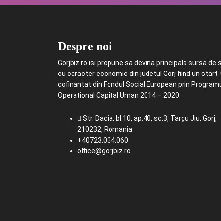
Despre noi
Gorjbiz.ro isi propune sa devina principala sursa de st
cu caracter economic din judetul Gorj fiind un start
cofinantat din Fondul Social European prin Program
Operational Capital Uman 2014 – 2020.
Str. Dacia, bl.10, ap.40, sc.3, Targu Jiu, Gorj,
210232, Romania
+40723.034.060
office@gorjbiz.ro