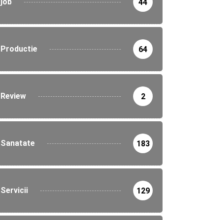
job
44
Productie
64
Review
2
Sanatate
183
Servicii
129