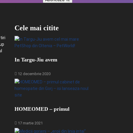
Cele mai citite
iri
-up
ul
In Targu-Jiu avem
12 decembrie 2020
HOMEOMED – primul
17 martie 2021