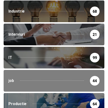
Industrie
68
Interviuri
21
IT
99
job
44
Productie
64