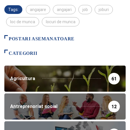
Tags:
angajare
angajari
job
joburi
loc de munca
locuri de munca
POSTARI ASEMANATOARE
CATEGORII
Agricultura
61
Antreprenoriat social
12