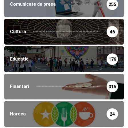
Comunicate de presa
255
Cultura
46
Educatie
179
Finantari
315
Horeca
24