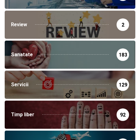
Review
2
Sanatate
183
Servicii
129
Timp liber
92