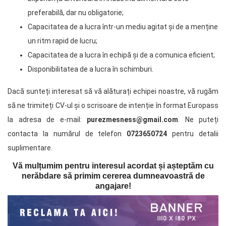
preferabilă, dar nu obligatorie;
Capacitatea de a lucra într-un mediu agitat și de a menține
un ritm rapid de lucru;
Capacitatea de a lucra în echipă și de a comunica eficient;
Disponibilitatea de a lucra în schimburi.
Dacă sunteți interesat să vă alăturați echipei noastre, vă rugăm
să ne trimiteți CV-ul și o scrisoare de intenție în format Europass
la adresa de e-mail:
purezmesness@gmail.com
. Ne puteți
contacta la numărul de telefon
0723650724
pentru detalii
suplimentare.
Vă mulțumim pentru interesul acordat și așteptăm cu
nerăbdare să primim cererea dumneavoastră de
angajare!