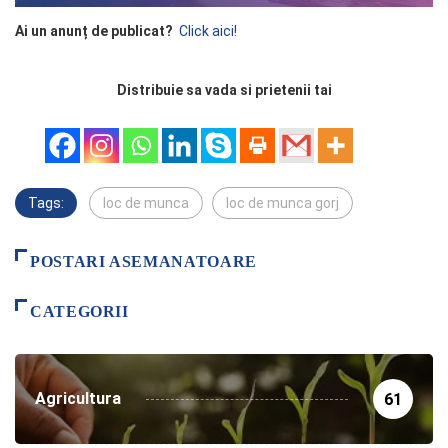
Ai un anunț de publicat?
Click aici!
Distribuie sa vada si prietenii tai
Tags:
loc de munca
loc de munca gorj
POSTARI ASEMANATOARE
CATEGORII
Agricultura
61