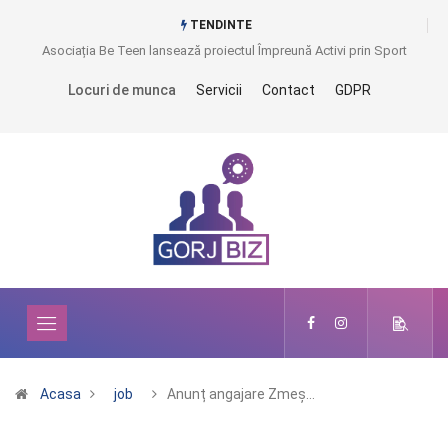
TENDINTE
Asociația Be Teen lansează proiectul Împreună Activi prin Sport
Locuri de munca
Servicii
Contact
GDPR
Acasa
job
Anunț angajare Zmeș…