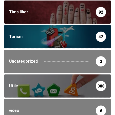
Timp liber
92
Turism
42
Uncategorized
3
Utile
388
video
6