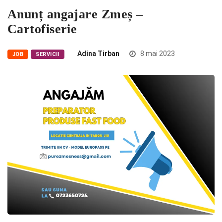
Anunț angajare Zmeș –
Cartofiserie
Adina Tirban
8 mai 2023
JOB
SERVICII