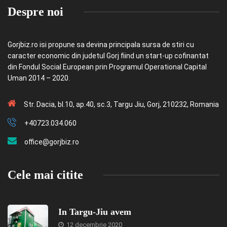
Despre noi
Gorjbiz.ro isi propune sa devina principala sursa de stiri cu
caracter economic din judetul Gorj fiind un start-up cofinantat
din Fondul Social European prin Programul Operational Capital
Uman 2014 – 2020.
Str. Dacia, bl.10, ap.40, sc.3, Targu Jiu, Gorj, 210232, Romania
+40723.034.060
office@gorjbiz.ro
Cele mai citite
In Targu-Jiu avem
12 decembrie 2020