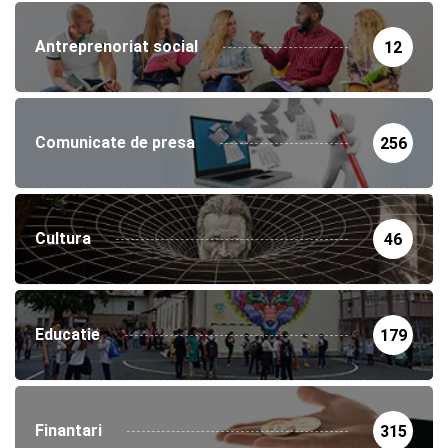
Antreprenoriat social
12
Comunicate de presa
256
Cultura
46
Educatie
179
Finantari
315