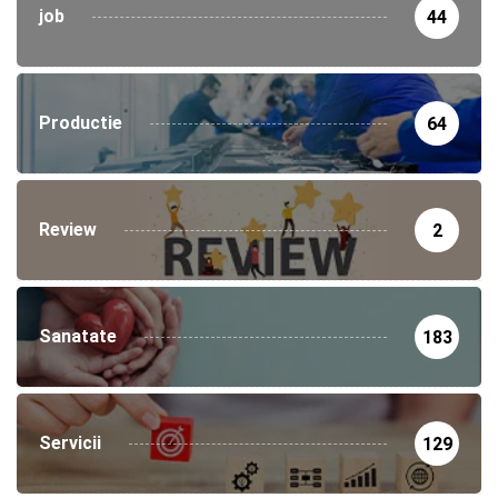
job
44
Productie
64
Review
2
Sanatate
183
Servicii
129