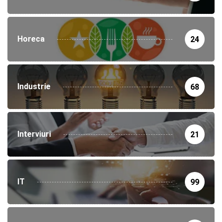
Horeca
24
Industrie
68
Interviuri
21
IT
99