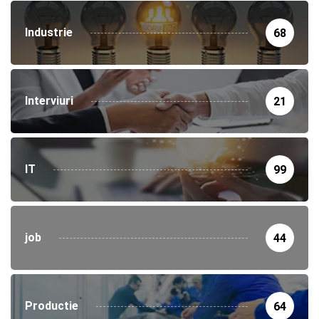
Industrie
68
Interviuri
21
IT
99
job
44
Productie
64