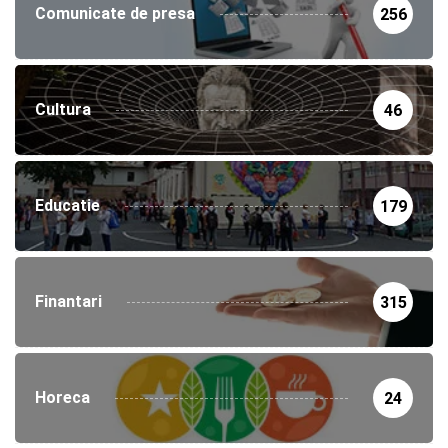
Comunicate de presa
256
Cultura
46
Educatie
179
Finantari
315
Horeca
24