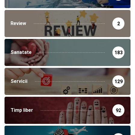
Review
2
Sanatate
183
Servicii
129
Timp liber
92