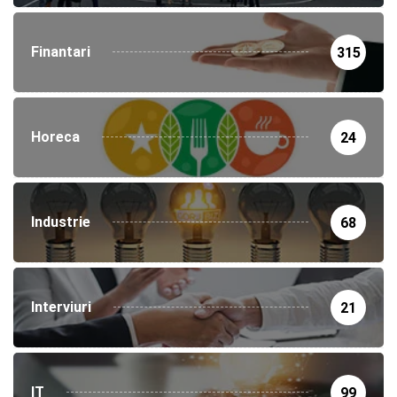
Finantari
315
Horeca
24
Industrie
68
Interviuri
21
IT
99