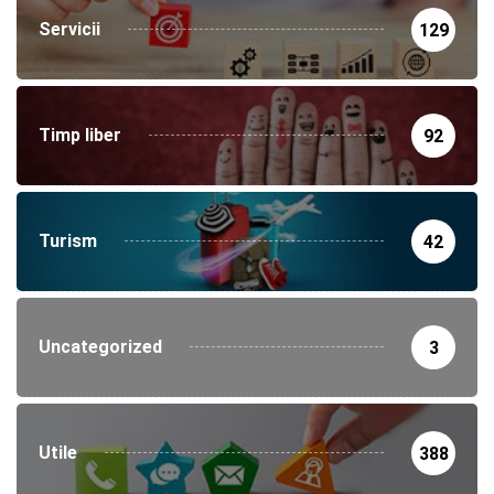
Servicii
129
Timp liber
92
Turism
42
Uncategorized
3
Utile
388