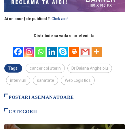
Ai un anunț de publicat?
Click aici!
Distribuie sa vada si prietenii tai
Tags:
cancer col uterin
Dr Daiana Angheloiu
interviuri
sanatate
Web Logistics
POSTARI ASEMANATOARE
CATEGORII