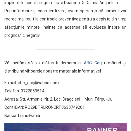
implicați în acest program este Doamna Dr Daiana Angheloiu.
Prin informare și conștientizare, avem speranța că oamenii vor
merge mai mult la controale preventive pentru a depista din timp
afecțiunile minore, înainte ca acestea să evolueze înspre un
prognostic negativ.
Vă invităm să va alăturați demersului
ABC Gorj
urmărind și
distribuind viitoarele noastre materiale informative!
E-mail: abc_gorj@yahoo.com
Telefon: 0722859514
Adresa: Str. Armoniei Nr. 2, Loc. Dragoieni – Mun. Târgu-Jiu
Cont IBAN: RO29BTRLRONCRT0630749201
Banca Transilvania