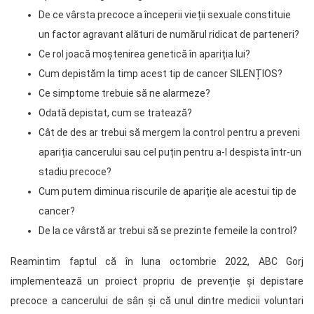
De ce vârsta precoce a începerii vieții sexuale constituie
un factor agravant alături de numărul ridicat de parteneri?
Ce rol joacă moștenirea genetică în apariția lui?
Cum depistăm la timp acest tip de cancer SILENȚIOS?
Ce simptome trebuie să ne alarmeze?
Odată depistat, cum se tratează?
Cât de des ar trebui să mergem la control pentru a preveni
apariția cancerului sau cel puțin pentru a-l despista într-un
stadiu precoce?
Cum putem diminua riscurile de apariție ale acestui tip de
cancer?
De la ce vârstă ar trebui să se prezinte femeile la control?
Reamintim faptul că în luna octombrie 2022, ABC Gorj
implementează un proiect propriu de prevenție și depistare
precoce a cancerului de sân și că unul dintre medicii voluntari