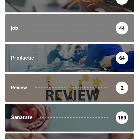
job
44
Productie
64
Review
2
Sanatate
183