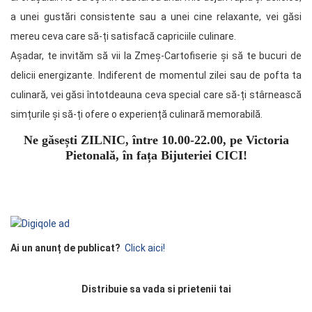
a unei gustări consistente sau a unei cine relaxante, vei găsi
mereu ceva care să-ți satisfacă capriciile culinare.
Așadar, te invităm să vii la Zmeș-Cartofiserie și să te bucuri de
delicii energizante. Indiferent de momentul zilei sau de pofta ta
culinară, vei găsi întotdeauna ceva special care să-ți stârnească
simțurile și să-ți ofere o experiență culinară memorabilă.
Ne găsești ZILNIC, între 10.00-22.00, pe Victoria
Pietonală, în fața Bijuteriei CICI!
Ai un anunț de publicat?
Click aici!
Distribuie sa vada si prietenii tai