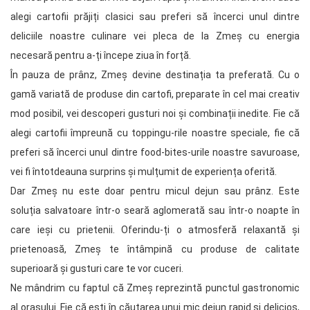
alegi cartofii prăjiți clasici sau preferi să încerci unul dintre
deliciile noastre culinare vei pleca de la Zmeș cu energia
necesară pentru a-ți începe ziua în forță.
În pauza de prânz, Zmeș devine destinația ta preferată. Cu o
gamă variată de produse din cartofi, preparate în cel mai creativ
mod posibil, vei descoperi gusturi noi și combinații inedite. Fie că
alegi cartofii împreună cu toppingu-rile noastre speciale, fie că
preferi să încerci unul dintre food-bites-urile noastre savuroase,
vei fi întotdeauna surprins și mulțumit de experiența oferită.
Dar Zmeș nu este doar pentru micul dejun sau prânz. Este
soluția salvatoare într-o seară aglomerată sau într-o noapte în
care ieși cu prietenii. Oferindu-ți o atmosferă relaxantă și
prietenoasă, Zmeș te întâmpină cu produse de calitate
superioară și gusturi care te vor cuceri.
Ne mândrim cu faptul că Zmeș reprezintă punctul gastronomic
al orașului. Fie că ești în căutarea unui mic dejun rapid și delicios,