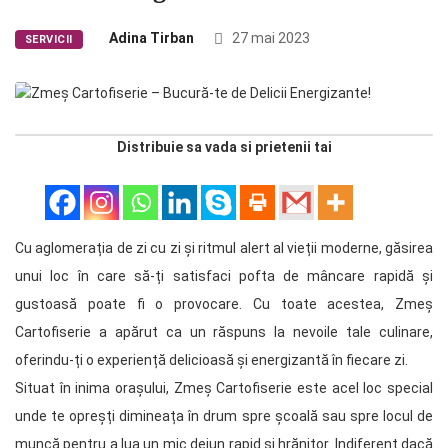
Adina Tirban
27 mai 2023
SERVICII
Distribuie sa vada si prietenii tai
Cu aglomerația de zi cu zi și ritmul alert al vieții moderne, găsirea
unui loc în care să-ți satisfaci pofta de mâncare rapidă și
gustoasă poate fi o provocare. Cu toate acestea, Zmeș
Cartofiserie a apărut ca un răspuns la nevoile tale culinare,
oferindu-ți o experiență delicioasă și energizantă în fiecare zi.
Situat în inima orașului, Zmeș Cartofiserie este acel loc special
unde te opreșți dimineața în drum spre școală sau spre locul de
muncă pentru a lua un mic dejun rapid și hrănitor. Indiferent dacă