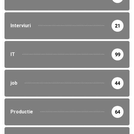
Interviuri
21
IT
99
job
44
Productie
64