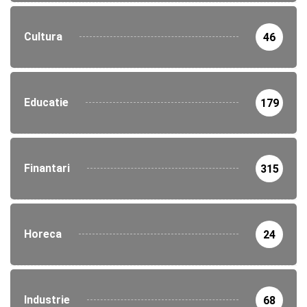
Cultura
46
Educatie
179
Finantari
315
Horeca
24
Industrie
68