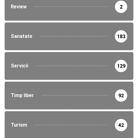
Review
2
Sanatate
183
Servicii
129
Timp liber
92
Turism
42