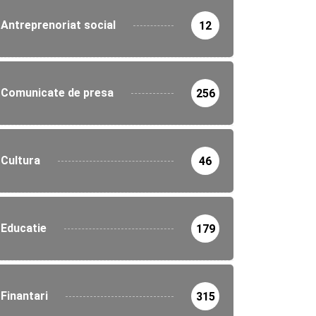
Antreprenoriat social
12
Comunicate de presa
256
Cultura
46
Educatie
179
Finantari
315