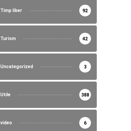
Timp liber
92
Turism
42
Uncategorized
3
Utile
388
video
6