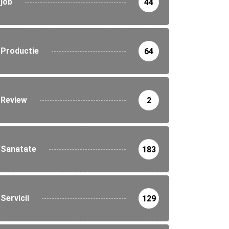
job
44
Productie
64
Review
2
Sanatate
183
Servicii
129