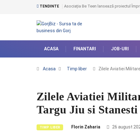
Asociația Be Teen lansează proiectul Împr
TENDINTE
ACASA
FINANTARI
JOB-URI
Acasa
Timp liber
Zilele Aviatiei Militar
Zilele Aviatiei Milit
Targu Jiu si Stanesti
Florin Zaharia
26 august 20
TIMP LIBER