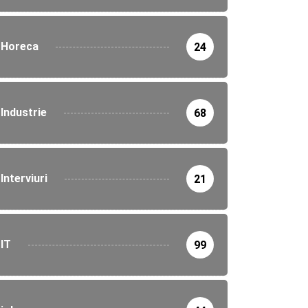
Horeca
24
Industrie
68
Interviuri
21
IT
99