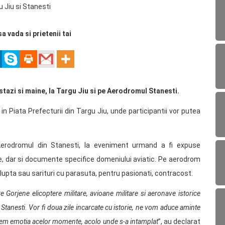
sa vada si prietenii tai
astazi si maine, la Targu Jiu si pe Aerodromul Stanesti.
n Piata Prefecturii din Targu Jiu, unde participantii vor putea
Aerodromul din Stanesti, la eveniment urmand a fi expuse
e, dar si documente specifice domeniului aviatic. Pe aerodrom
lupta sau sarituri cu parasuta, pentru pasionati, contracost.
 Gorjene elicoptere militare, avioane militare si aeronave istorice
Stanesti. Vor fi doua zile incarcate cu istorie, ne vom aduce aminte
ducem emotia acelor momente, acolo unde s-a intamplat
”, au declarat