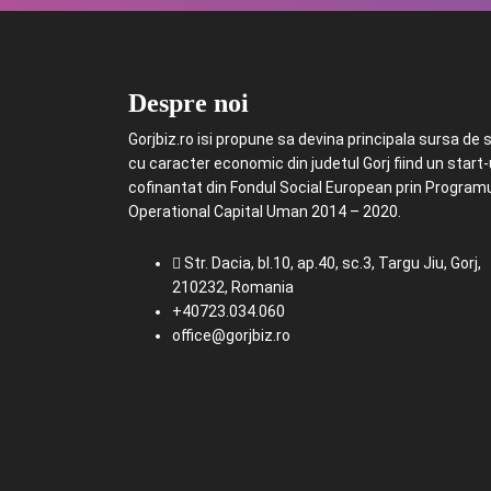
Despre noi
Gorjbiz.ro isi propune sa devina principala sursa de st
cu caracter economic din judetul Gorj fiind un start
cofinantat din Fondul Social European prin Program
Operational Capital Uman 2014 – 2020.
Str. Dacia, bl.10, ap.40, sc.3, Targu Jiu, Gorj,
210232, Romania
+40723.034.060
office@gorjbiz.ro