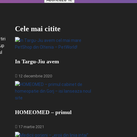
Cele mai citite
iri
-up
ul
In Targu-Jiu avem
12 decembrie 2020
HOMEOMED – primul
17 martie 2021