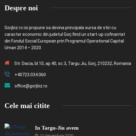
Despre noi
Gorjbiz.ro isi propune sa devina principala sursa de stiri cu
caracter economic din judetul Gorj fiind un start-up cofinantat
din Fondul Social European prin Programul Operational Capital
Uman 2014 – 2020.
Str. Dacia, bl.10, ap.40, sc.3, Targu Jiu, Gorj, 210232, Romania
+40723.034.060
office@gorjbiz.ro
Cele mai citite
In Targu-Jiu avem
12 decembrie 2020