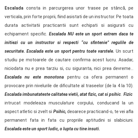
Escalada
consta in parcurgerea unor trasee pe stâncă, pe
verticala, prin forte proprii, fiind asistati de un instructor. Pe toata
durata activitatii practicantii sunt echipati si asigurati cu
echipament specific.
Escalada NU este un sport extrem daca te
initiezi cu un instructor si respecti “cu sfintenie” regulile de
securitate. Escalada este un sport pentru toate varstele.
Un scurt
studiu pe motoarele de cautare confirma acest lucru. Asadar,
niciodata nu e prea tarziu si, cu siguranta, nici prea devreme…
Escalada nu este monotona
pentru ca ofera permanent o
provocare prin nivelurile de dificultate al traseelor (de la 4 la 10).
Escalada imbunatateste calitatea vietii, atat fizic, cat si psihic
.
Fizic
intrucat modeleaza musculature corpului, conducand la un
aspect atletic si zvelt si
Psihic,
deoarece practicand-o, te vei afla
permanent fata in fata cu propriile aptitudini si slabiciuni.
Escalada este un sport ludic, o lupta cu tine insuti.