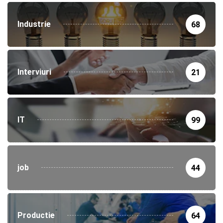
Industrie
68
Interviuri
21
IT
99
job
44
Productie
64