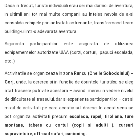
Daca in trecut, turistii individuali erau cei mai dornici de aventura,
in ultimii ani tot mai multe companii au inteles nevoia de a-si
consolida echipele prin activitati antrenante, transformand team
building-ul intr-o adevarata aventura.
Siguranta participantilor este asigurata de utilizarea
echipamentelor autorizate UIAA (corzi, corturi, papuci escalada,
etc .)
Activitatile se organizeaza in zona
Runcu (Cheile Sohodolului) –
Gorj,
unde, la cererea si in functie de dorintele turistilor, se aleg
atat traseele potrivite acestora – avand mereu in vedere nivelul
de dificultate al traseului, dar si experienta participantilor – cat si
mixul de activitati pe care acestia si-l doresc. In acest sens se
pot organiza activitati precum
escalada
,
rapel, tiroliana
,
ture
montane, tabere cu cortul (copii si adulti )
,
cursuri
supravietuire
,
offroad safari
,
canioning.