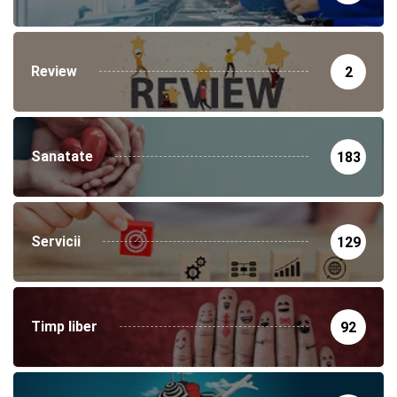
Review
2
Sanatate
183
Servicii
129
Timp liber
92