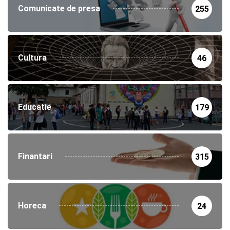
Comunicate de presa
255
Cultura
46
Educatie
179
Finantari
315
Horeca
24