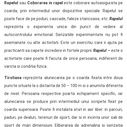
Rapelul
sau
Coborarea in rapel
este coborare autoasigurata pe
coarda, prin intermediul unor dispozitive speciale. Rapelul se
poate face de pe poduri, cascade, faleze stancoase, etc.
Rapelul
reprezinta o experienta unica din punct de vedere al
autocontrolului emotional. Senzatiile experimentate nu pot fi
asemanate cu alte activitati. Este un exercitiu care ii ajuta pe
practicanti sa capete incredere in fortele proprii.
Rapelul –
este o
activitate care poate fi facuta de orice persoana, indiferent de
varsta si conditia fizica .
Tiroliana
reprezinta alunecarea pe o coarda fixata intre doua
puncte situate la o distanta de 50 – 100 m si o anumita diferenta
de nivel. Persoana respective poarta echipament specific, iar
alunecarea se produce prin intermediul unui scripete fixat pe
coarda superioara. Poate fi instalata atat in aer liber: in parcuri,
paduri, pe dealuri, terenuri de sport, dar si in incinta unor sali de
sport de mari dimensiuni. Eliberarea de adrenalina si senzatia