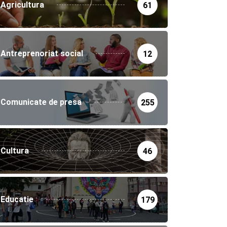
Agricultura
61
Antreprenoriat social
12
Comunicate de presa
255
Cultura
46
Educatie
179