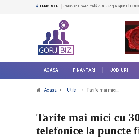
Caravana medicală ABC Gorj a ajuns la Bust
TENDINTE
ACASA
FINANTARI
JOB-URI
Acasa
Utile
Tarife mai mici…
Tarife mai mici cu 3
telefonice la puncte f