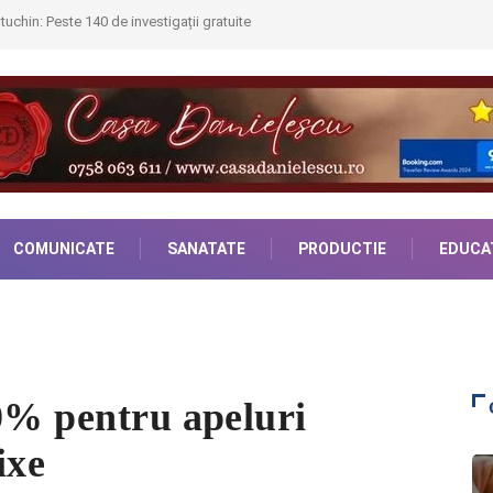
uchin: Peste 140 de investigații gratuite
COMUNICATE
SANATATE
PRODUCTIE
EDUCA
0% pentru apeluri
ixe