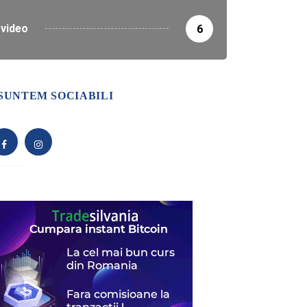
video
6
SUNTEM SOCIABILI