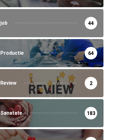
job
44
Productie
64
Review
2
Sanatate
183