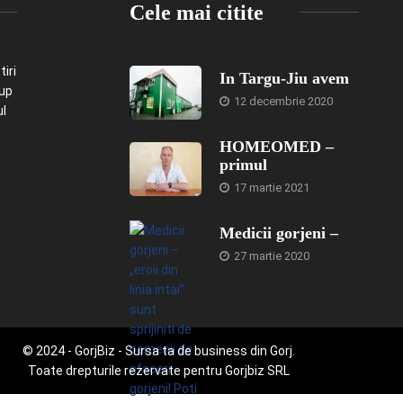
Cele mai citite
iri
In Targu-Jiu avem
-up
12 decembrie 2020
ul
HOMEOMED –
primul
17 martie 2021
Medicii gorjeni –
27 martie 2020
© 2024 - GorjBiz - Sursa ta de business din Gorj.
Toate drepturile rezervate pentru Gorjbiz SRL