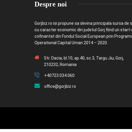
Despre noi
Gorjbiz.ro isi propune sa devina principala sursa de st
cu caracter economic din judetul Gorj fiind un start
cofinantat din Fondul Social European prin Program
Operational Capital Uman 2014 – 2020.
Str. Dacia, bl.10, ap.40, sc.3, Targu Jiu, Gorj,
210232, Romania
+40723.034.060
office@gorjbiz.ro