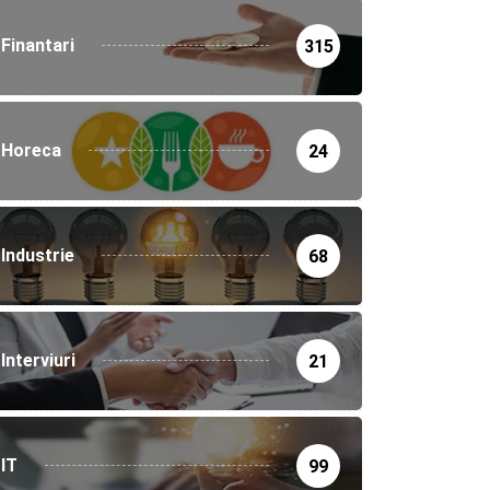
Finantari
315
Horeca
24
Industrie
68
Interviuri
21
IT
99