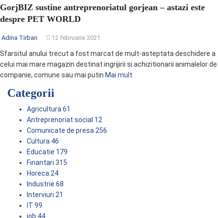
GorjBIZ sustine antreprenoriatul gorjean – astazi este
despre PET WORLD
Adina Tirban
12 februarie 2021
Sfarsitul anului trecut a fost marcat de mult-asteptata deschidere a
celui mai mare magazin destinat ingrijirii si achizitionarii animalelor de
companie, comune sau mai putin
Mai mult
Categorii
Agricultura
61
Antreprenoriat social
12
Comunicate de presa
256
Cultura
46
Educatie
179
Finantari
315
Horeca
24
Industrie
68
Interviuri
21
IT
99
job
44