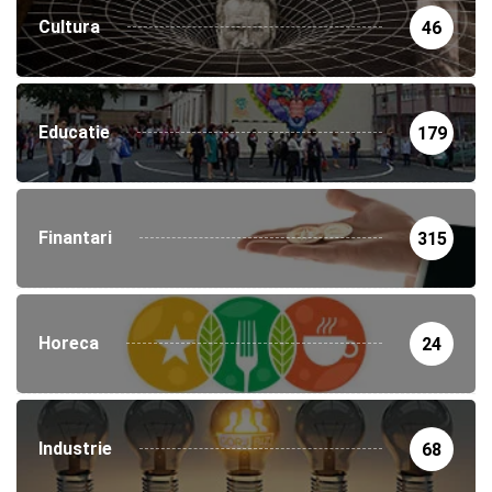
Cultura
46
Educatie
179
Finantari
315
Horeca
24
Industrie
68