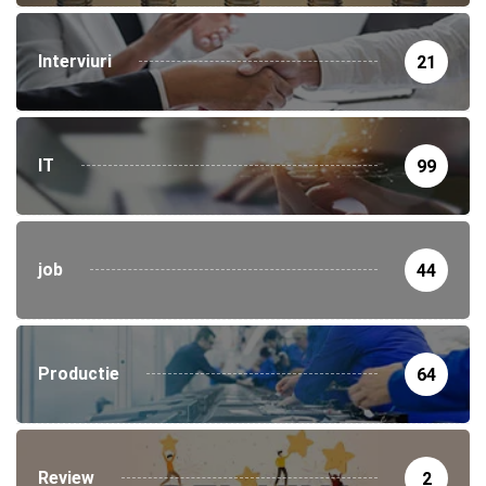
Interviuri
21
IT
99
job
44
Productie
64
Review
2