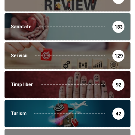
Sanatate
183
Servicii
129
Timp liber
92
Turism
42