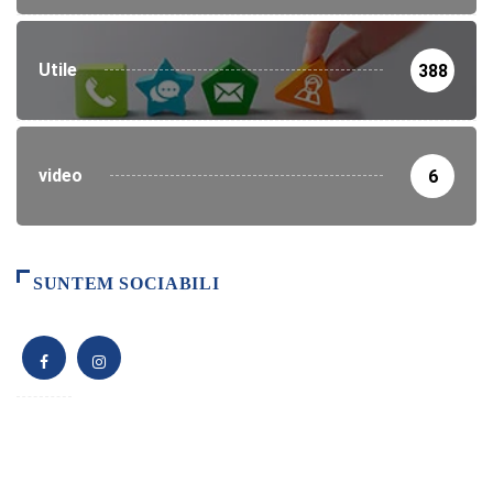
Utile
388
video
6
SUNTEM SOCIABILI