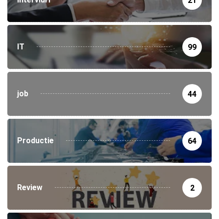
21
IT
99
job
44
Productie
64
Review
2