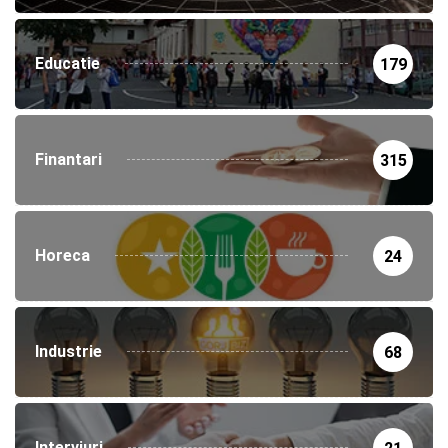
Educatie
179
Finantari
315
Horeca
24
Industrie
68
Interviuri