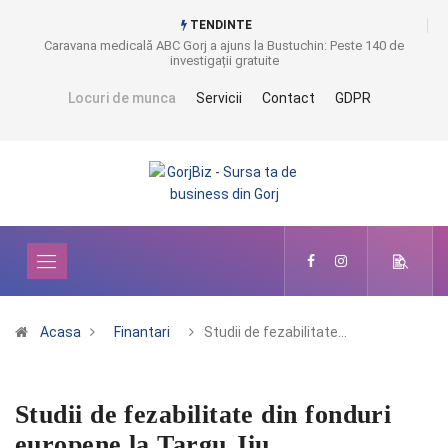
TENDINTE
Caravana medicală ABC Gorj a ajuns la Bustuchin: Peste 140 de
investigații gratuite
Locuri de munca
Servicii
Contact
GDPR
Acasa
Finantari
Studii de fezabilitate…
Studii de fezabilitate din fonduri
europene la Targu Jiu