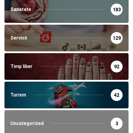
Sanatate
183
Servicii
129
Timp liber
92
Turism
42
Uncategorized
3