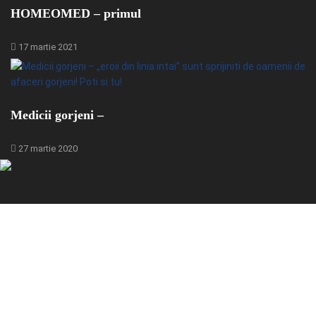
HOMEOMED – primul
17 martie 2021
Medicii gorjeni –
27 martie 2020
© 2024 - GorjBiz - Sursa ta de business din Gorj.
Toate drepturile rezervate pentru Gorjbiz SRL