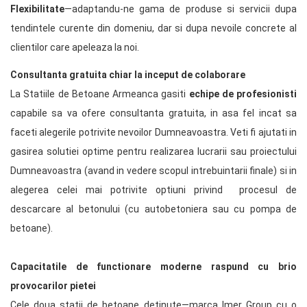
Flexibilitate
—adaptandu-ne gama de produse si servicii dupa
tendintele curente din domeniu, dar si dupa nevoile concrete al
clientilor care apeleaza la noi.
Consultanta gratuita chiar la inceput de colaborare
La Statiile de Betoane Armeanca gasiti
echipe de profesionisti
capabile sa va ofere consultanta gratuita, in asa fel incat sa
faceti alegerile potrivite nevoilor Dumneavoastra. Veti fi ajutati in
gasirea solutiei optime pentru realizarea lucrarii sau proiectului
Dumneavoastra (avand in vedere scopul intrebuintarii finale) si in
alegerea celei mai potrivite optiuni privind procesul de
descarcare al betonului (cu autobetoniera sau cu pompa de
betoane).
Capacitatile de functionare moderne raspund cu brio
provocarilor pietei
Cele doua statii de betoane detinute—marca Imer Group cu o