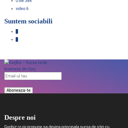
Utile
388
video
6
Suntem sociabili
Despre noi
Gorjbiz.ro isi propune sa devina principala sursa de stiri cu