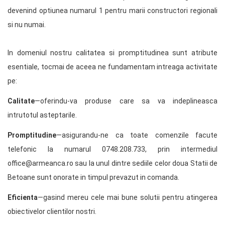
devenind optiunea numarul 1 pentru marii constructori regionali
si nu numai.
In domeniul nostru calitatea si promptitudinea sunt atribute
esentiale, tocmai de aceea ne fundamentam intreaga activitate
pe:
Calitate
—oferindu-va produse care sa va indeplineasca
intrutotul asteptarile.
Promptitudine
—asigurandu-ne ca toate comenzile facute
telefonic la numarul 0748.208.733, prin intermediul
office@armeanca.ro sau la unul dintre sediile celor doua Statii de
Betoane sunt onorate in timpul prevazut in comanda.
Eficienta
—gasind mereu cele mai bune solutii pentru atingerea
obiectivelor clientilor nostri.