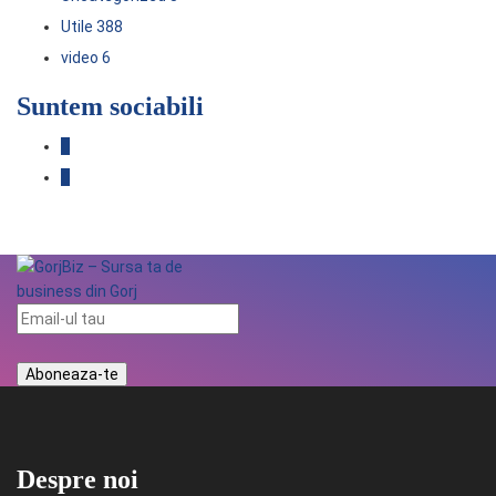
Utile
388
video
6
Suntem sociabili
Despre noi