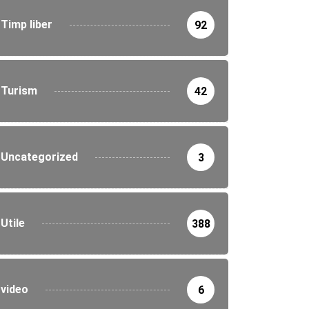
Timp liber
92
Turism
42
Uncategorized
3
Utile
388
video
6