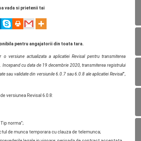
sa vada si prietenii tai
onibila pentru angajatorii din toata tara.
r o versiune actualizata a aplicatiei Revisal pentru transmiterea
nic. Incepand cu data de 19 decembrie 2020, transmiterea registrului
te sau validate din versiunile 6.0.7 sau 6.0.8 ale aplicatiei Revisal
”,
de versiunea Revisal 6.0.8:
„Tip norma”;
ractul de munca temporara cu clauza de telemunca;
a prevederile legale in vigoare: perioada de contract acceptata