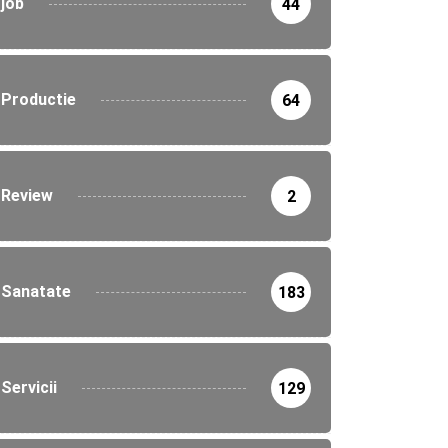
job
44
Productie
64
Review
2
Sanatate
183
Servicii
129