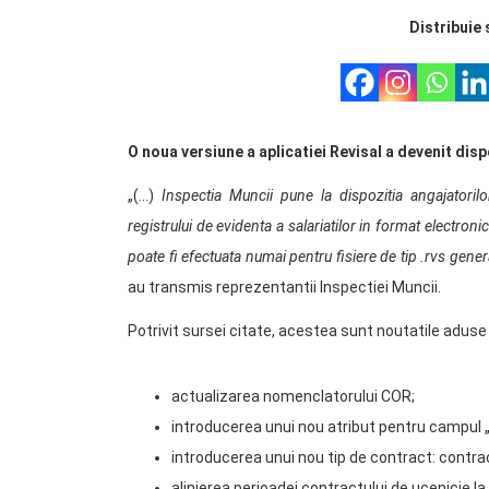
Distribuie 
O noua versiune a aplicatiei Revisal a devenit disp
„(…)
Inspectia Muncii pune la dispozitia angajatorilo
registrului de evidenta a salariatilor in format electro
poate fi efectuata numai pentru fisiere de tip .rvs genera
au transmis reprezentantii Inspectiei Muncii.
Potrivit sursei citate, acestea sunt noutatile aduse 
actualizarea nomenclatorului COR;
introducerea unui nou atribut pentru campul 
introducerea unui nou tip de contract: cont
alinierea perioadei contractului de ucenicie l