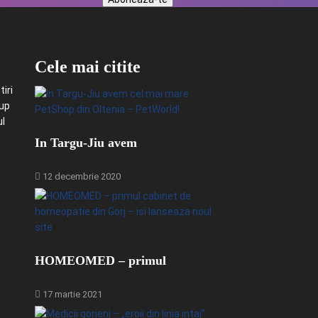
Cele mai citite
iri
-up
ul
In Targu-Jiu avem
12 decembrie 2020
HOMEOMED – primul
17 martie 2021