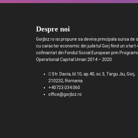
Despre noi
Gorjbiz.ro isi propune sa devina principala sursa de st
cu caracter economic din judetul Gorj fiind un start
cofinantat din Fondul Social European prin Program
Operational Capital Uman 2014 – 2020.
Str. Dacia, bl.10, ap.40, sc.3, Targu Jiu, Gorj,
210232, Romania
+40723.034.060
office@gorjbiz.ro