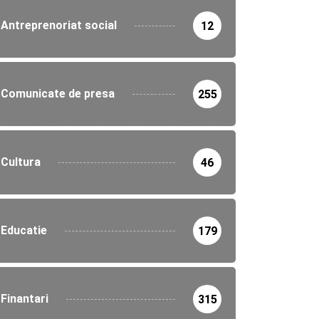
Antreprenoriat social
12
Comunicate de presa
255
Cultura
46
Educatie
179
Finantari
315