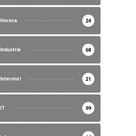
Horeca
24
Industrie
68
Interviuri
21
IT
99