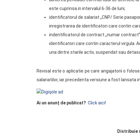
este cuprinsa in intervalul 6-36 de luni;
identificatorul de salariat „CNP/ Serie pasapo
inregistrarea de identificatori care contin cara
indentificatorul de contract „numar contract”
identificatori care contin caracterul virgula. 
una dintre starile activ, suspendat sau detas
Revisal este o aplicatie pe care angajatorii o folos
salariatilor, iar precedenta versiune a fost lansata i
Ai un anunț de publicat?
Click aici!
Distribuie 