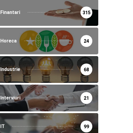
Finantari
315
Horeca
24
Industrie
68
Interviuri
21
IT
99