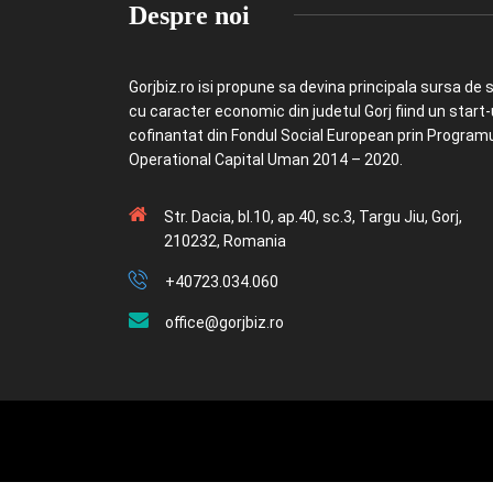
Despre noi
Gorjbiz.ro isi propune sa devina principala sursa de st
cu caracter economic din judetul Gorj fiind un start
cofinantat din Fondul Social European prin Program
Operational Capital Uman 2014 – 2020.
Str. Dacia, bl.10, ap.40, sc.3, Targu Jiu, Gorj,
210232, Romania
+40723.034.060
office@gorjbiz.ro