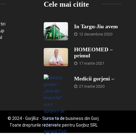
Cele mai citite
iri
In Targu-Jiu avem
-up
12 decembrie 2020
ul
HOMEOMED –
primul
17 martie 2021
Medicii gorjeni –
27 martie 2020
© 2024 - GorjBiz - Sursa ta de business din Gorj.
Toate drepturile rezervate pentru Gorjbiz SRL