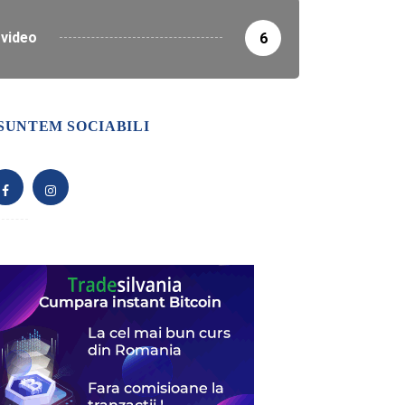
video
6
SUNTEM SOCIABILI