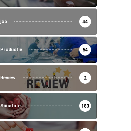
job
44
Productie
64
Review
2
Sanatate
183