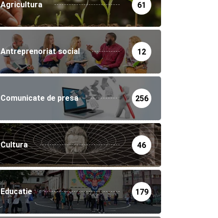
Agricultura
61
Antreprenoriat social
12
Comunicate de presa
256
Cultura
46
Educatie
179