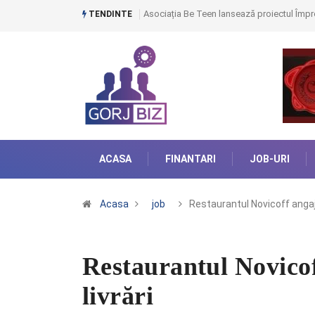
Asociația Be Teen lansează proiectul Împre
TENDINTE
ACASA
FINANTARI
JOB-URI
Acasa
job
Restaurantul Novicoff ang
Restaurantul Novicof
livrări