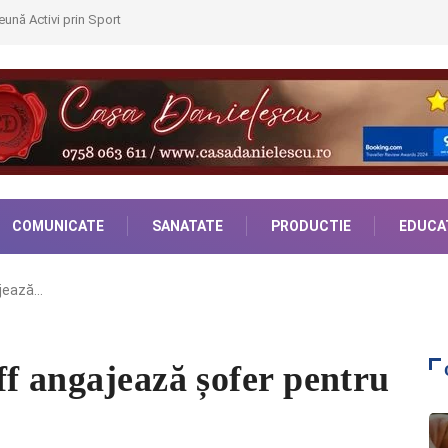
ună Activi prin Sport
COMUNICATE
SANATATE
PRODUCTIE
EDUCA
ajează…
f angajează șofer pentru