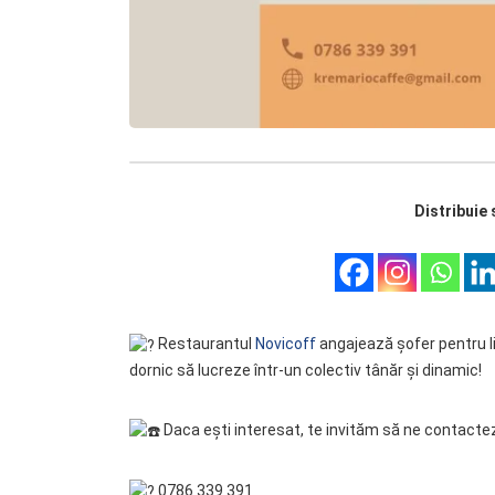
Distribuie 
Restaurantul
Novicoff
angajează șofer pentru li
dornic să lucreze într-un colectiv tânăr și dinamic!
Daca ești interesat, te invităm să ne contactez
0786 339 391