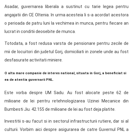
Asadar, guvernarea liberala a sustinut cu tarie legea pentru
angajatii din CE Oltenia. In urma acesteia li s-a acordat acestora
o perioada de patru luni la vechimea in munca, pentru fiecare an
lucrat in conditii deosebite de munca.
Totodata, a fost redusa varsta de pensionare pentru zecile de
mii de locuitori din judetul Gorj, domiciliati in zonele unde au fost
desfasurate activitati miniere.
O alta mare companie de interes national, situata in Gorj, a beneficiat si
ea de atentia guvernarii PNL.
Este vorba despre UM Sadu. Au fost alocate peste 62 de
milioane de lei pentru retehnologizarea Uzinei Mecanice din
Bumbesti Jiu. 42.155 de milioane de lei au fost deja platite.
Investitii s-au facut si in sectorul infrastructurii rutiere, dar si al
culturii. Vorbim aici despre asigurarea de catre Guvernul PNL a