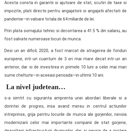
Acesta consta in garantii si ajutoare de stat, scutiri de taxe si
impozite, plati directe pentru angajatorii si angajatii afectati de
pandemie—in valoare totala de 64 miliarde de lei.
Prin plata somajului tehnic si decontarea a 41.5 % din salariu, au
fost salvate numeroase locuri de munca.
Desi un an dificil, 2020, a fost marcat de atragerea de fonduri
europene, intr-un cuantum de 3 ori mai mare decat intr-un an
anterior, dar si de investirea in primele 10 luni a celei mai mari
sume cheltuite—in aceeasi perioada—in ultimii 10 ani.
La nivel judetean…
s-a simtit cu siguranta amprenta unei abordari liberale si a
dorintei de progres, insa avand mereu in centrul actiunilor
intreprinse, grija pentru locurile de munca ale gorjenilor, nevoia
modernizarii celor mai importante companii de stat gorjene,
dezvoltarii infrastructurii drumurilor, dar si nevoia de a proteja