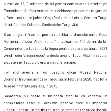
sumei de 16, 3 milioane de lei pentru continuarea lucrarilor pe
Transalpina. Au fost sustinute si deblocate proiectele majore de
infrastructura din judetul Gorj (Podul de la Lainici, Centura Targu
Jiului, Casa de Cultura a Sindicatelor Targu Jiu).
S-au asigurat finantari pentru reabilitarea drumului catre Casa
Memoriala „Tudor Vladimirescu”, in valoare de 600 de mii de lei.
Concomitent a fost initiata legea pentru declararea anului 2021
„Anul Tudor Vladimirescu” si declararea lui Tudor Vladimirescu si
a Ecaterinei Teodoroiu eroi ai natiunii romane.
Tot anul acesta a fost deschis oficial Muzeul National
„Constantin Brancusi” de la Targu Jiu, in februarie 2020. Institutia
fusese infiintata prin lege, in 2015.
Sanatatea nu poate fi niciodata trecuta cu vederea. In
completarea listei cu actiunile pozitive care au impactat
judetului nostru, in particular, trebuie apreciat faptul ca liberalii