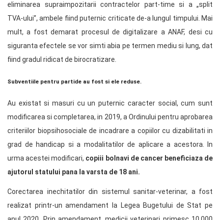
eliminarea supraimpozitarii contractelor part-time si a „split
TVA-ului”, ambele fiind puternic criticate de-a lungul timpului. Mai
mult, a fost demarat procesul de digitalizare a ANAF, desi cu
siguranta efectele se vor simti abia pe termen mediu si lung, dat
fiind gradul ridicat de birocratizare.
Subventiile pentru partide au fost si ele reduse.
Au existat si masuri cu un puternic caracter social, cum sunt
modificarea si completarea, in 2019, a Ordinului pentru aprobarea
criteriilor biopsihosociale de incadrare a copiilor cu dizabilitati in
grad de handicap si a modalitatilor de aplicare a acestora. In
urma acestei modificari,
copiii bolnavi de cancer beneficiaza de
ajutorul statului pana la varsta de 18 ani.
Corectarea inechitatilor din sistemul sanitar-veterinar, a fost
realizat printr-un amendament la Legea Bugetului de Stat pe
anul 2020. Prin amendament, medicii veterinari primesc 10.000