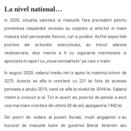
La nivel national…
in 2020, situatia sanitara si masurile fara precedent pentru
prevenirea raspandirii virusului au surprins si afectat in mare
masura atat persoanele fizicice, cat si juridice. Astfel aspectele
pozitive ale actiunilor executivului, au trecut adesea
neobservate, desi merita a fi cu siguranta mentionate si
apreciate in raport cu „noua normalitate” pe care o traim.
In august 2020, salariul mediu net a ajuns la maximul istoric de
3275. Acesta se afla in crestere cu 231 lei fata de aceeasi
perioada a anului 2019, cand se afla la nivelul de 3044 lei. Salariul
minim a crescut si el. Tot in acest an, punctul de pensie a avut
cea mai mare crestere din ultimii 20 de ani, ajungand la 1442 lei.
Din punct de vedere al poverii fiscale, multi angajatori s-au
bucurat de masurile luate de guvernul liberal. Amintim aici