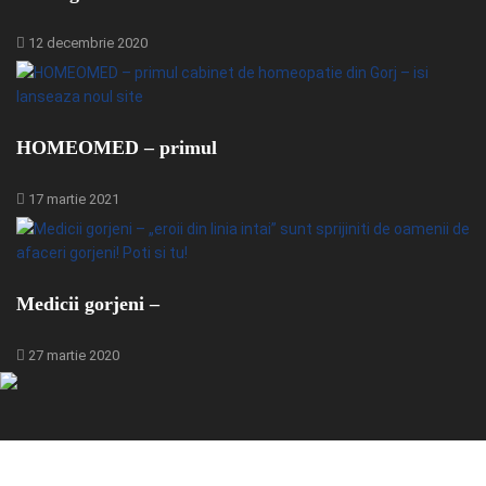
12 decembrie 2020
HOMEOMED – primul
17 martie 2021
Medicii gorjeni –
27 martie 2020
© 2024 - GorjBiz - Sursa ta de business din Gorj.
Toate drepturile rezervate pentru Gorjbiz SRL