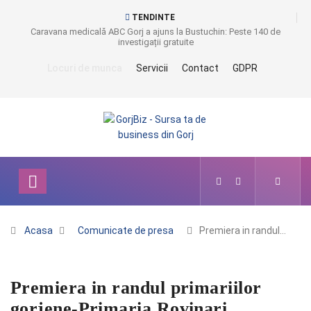
TENDINTE
Caravana medicală ABC Gorj a ajuns la Bustuchin: Peste 140 de
investigații gratuite
Locuri de munca
Servicii
Contact
GDPR
Acasa
Comunicate de presa
Premiera in randul…
Premiera in randul primariilor
gorjene-Primaria Rovinari