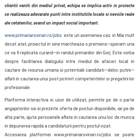
clientii veniti din mediul privat, echipa se implica activ in proiecte
ce realizeaza adevarate punti intre institutiile locale si nevoile reale
ale cetatenilor, avand un impact social important.
www.primariarovinari.ro/jobs
este un asemenea caz. in Mai mult
decat atat, proiectul in sine marcheaza o premiera—speram una
ce va fi replicata curand—in randul primariilor din Gorj. Este vorba
despre facilitarea dialogului intre mediul de afaceri local in
cautare de resursa umana si potentialii candidati—deloc putini—
aflati in cautarea unui post potrivit competentelor si pregatirii lor
profesionale.
Platforma interactiva si usor de utilizat, permite pe de o parte
angajatorilor sa-si prezinte oferta de posturi disponibile, iar pe de
alta parte, ajuta persoanele aflate in cautarea unui loc de munca
in depunerea rapida a candidaturii pentru postul vizat.
Accesarea platformei www.primariarovinari.ro/jobs se poate