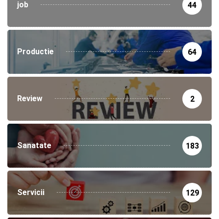
job
44
Productie
64
Review
2
Sanatate
183
Servicii
129