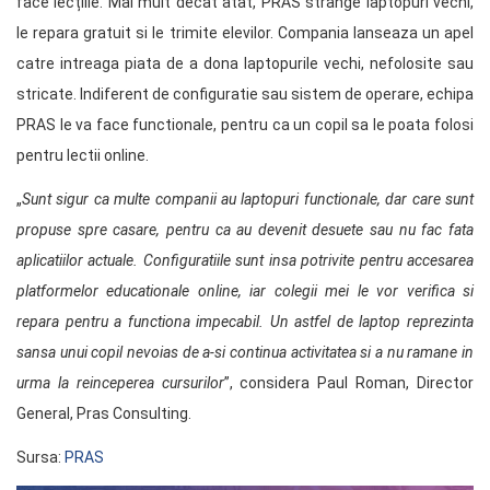
face lecțiile. Mai mult decat atat, PRAS strange laptopuri vechi,
le repara gratuit si le trimite elevilor. Compania lanseaza un apel
catre intreaga piata de a dona laptopurile vechi, nefolosite sau
stricate. Indiferent de configuratie sau sistem de operare, echipa
PRAS le va face functionale, pentru ca un copil sa le poata folosi
pentru lectii online.
„
Sunt sigur ca multe companii au laptopuri functionale, dar care sunt
propuse spre casare, pentru ca au devenit desuete sau nu fac fata
aplicatiilor actuale. Configuratiile sunt insa potrivite pentru accesarea
platformelor educationale online, iar colegii mei le vor verifica si
repara pentru a functiona impecabil. Un astfel de laptop reprezinta
sansa unui copil nevoias de a-si continua activitatea si a nu ramane in
urma la reinceperea cursurilor
”, considera Paul Roman, Director
General, Pras Consulting.
Sursa:
PRAS