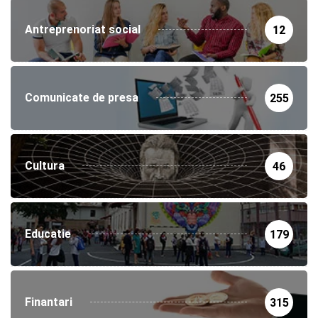
Antreprenoriat social
12
Comunicate de presa
255
Cultura
46
Educatie
179
Finantari
315