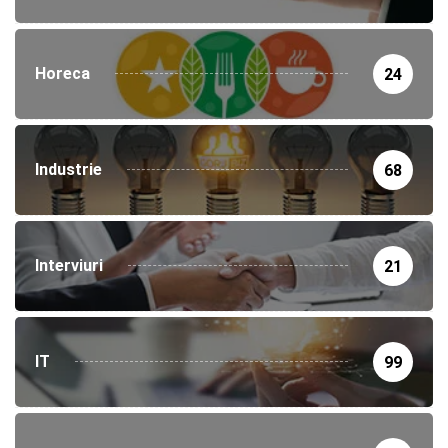
Horeca
24
Industrie
68
Interviuri
21
IT
99