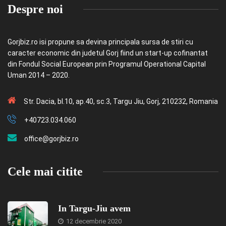
Despre noi
Gorjbiz.ro isi propune sa devina principala sursa de stiri cu
caracter economic din judetul Gorj fiind un start-up cofinantat
din Fondul Social European prin Programul Operational Capital
Uman 2014 – 2020.
Str. Dacia, bl.10, ap.40, sc.3, Targu Jiu, Gorj, 210232, Romania
+40723.034.060
office@gorjbiz.ro
Cele mai citite
In Targu-Jiu avem
12 decembrie 2020