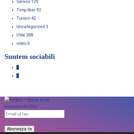
Servicii
129
Timp liber
92
Turism
42
Uncategorized
3
Utile
388
video
6
Suntem sociabili