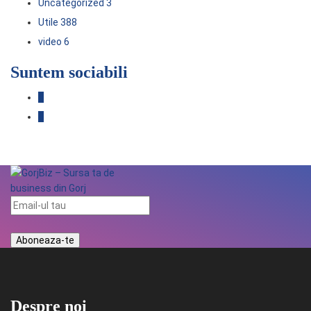
Uncategorized
3
Utile
388
video
6
Suntem sociabili
Despre noi