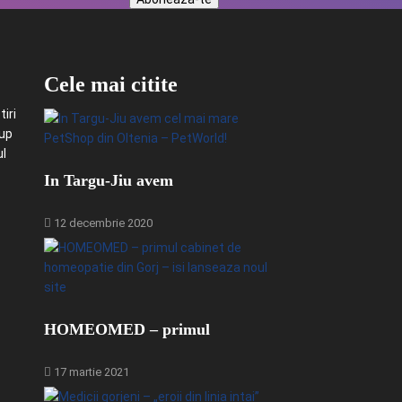
Cele mai citite
iri
-up
ul
In Targu-Jiu avem
12 decembrie 2020
HOMEOMED – primul
17 martie 2021