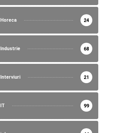
Horeca
24
Industrie
68
Interviuri
21
IT
99