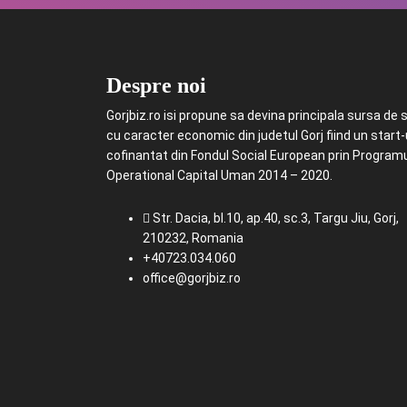
Despre noi
Gorjbiz.ro isi propune sa devina principala sursa de st
cu caracter economic din judetul Gorj fiind un start
cofinantat din Fondul Social European prin Program
Operational Capital Uman 2014 – 2020.
Str. Dacia, bl.10, ap.40, sc.3, Targu Jiu, Gorj,
210232, Romania
+40723.034.060
office@gorjbiz.ro