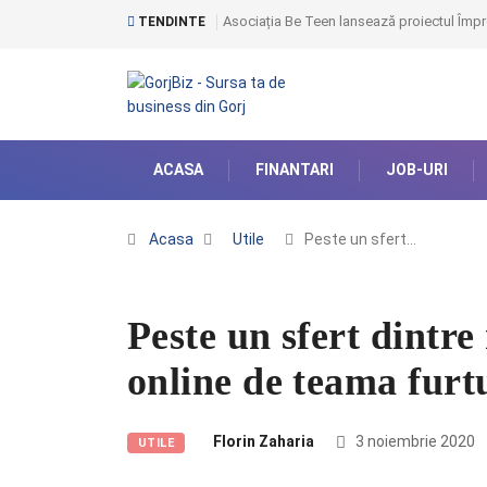
Asociația Be Teen lansează proiectul Împr
TENDINTE
ACASA
FINANTARI
JOB-URI
Acasa
Utile
Peste un sfert…
Peste un sfert dintre
online de teama furt
Florin Zaharia
3 noiembrie 2020
UTILE