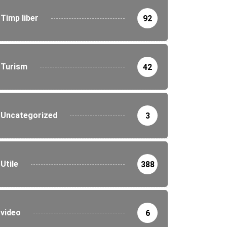
Timp liber
92
Turism
42
Uncategorized
3
Utile
388
video
6