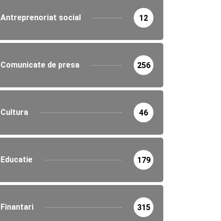
Antreprenoriat social
12
Comunicate de presa
256
Cultura
46
Educatie
179
Finantari
315