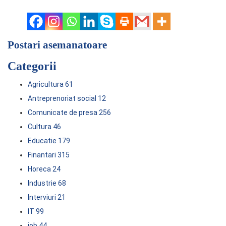
Postari asemanatoare
Categorii
Agricultura
61
Antreprenoriat social
12
Comunicate de presa
256
Cultura
46
Educatie
179
Finantari
315
Horeca
24
Industrie
68
Interviuri
21
IT
99
job
44