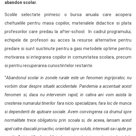
abandon scolar.
Scolile selectate primesc o bursa anuala care acopera
cheltuielile pentru masa copiilor, materialele didactice si plata
profesorilor care predau la after-school. In cadrul programului,
echipele de profesori au acces la resurse alternative pentru
predare si sunt sustinute pentru a gasi metodele optime pentru
motivarea si integrarea copiilor in comunitatea scolara, precum
si pentru recuperarea cunostintelor restante.
“
Abandonul scolar in zonele rurale este un fenomen ingrijorator, nu
vorbim doar despre situatii accidentale. Pandemia a accentuat acest
fenomen si, daca nu intervenim rapid, in cativa ani vom asista la
cresterea numarului tinerilor fara nicio specializare, fara loc de munca
si dependenti de ajutoare sociale. Avem convingerea ca drumul spre
normalitate trece obligatoriu prin scoala si, de aceea, lansam acest
apel catre dascalii proactivi, orientati spre solutii, interesati sa-i ajute pe