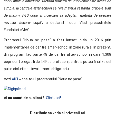
copiii aflati in dificultate. Metoda noastra de interventie este destul de
simpla, la centrele after-school se reia materia restanta, grupele sunt
de maxim 8-10 copii si incercam sa adaptam metoda de predare
nevoilor fiecarui copil
”, a declarat Tudor Vlad, presedintele
Fundatiei eMAG.
Programul ”Noua ne pasa” a fost lansat initial in 2016 prin
implementarea de centre after-school in zone rurale. In prezent,
din program fac parte 48 de centre after-school in care 1.308
copii sunt pregatiti de 249 de profesori pentru a putea finaliza cel
putin ciclurile de invatamant obligatoriu.
Vezi
AICI
website-ul programului “Noua ne pasa”.
Ai un anunț de publicat?
Click aici!
Distribuie sa vada si prietenii tai