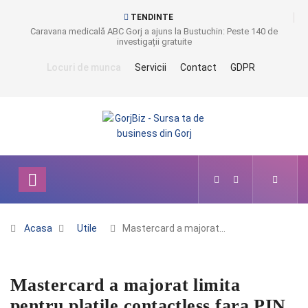
TENDINTE
Caravana medicală ABC Gorj a ajuns la Bustuchin: Peste 140 de
investigații gratuite
Locuri de munca
Servicii
Contact
GDPR
Acasa
Utile
Mastercard a majorat…
Mastercard a majorat limita
pentru platile contactless fara PIN