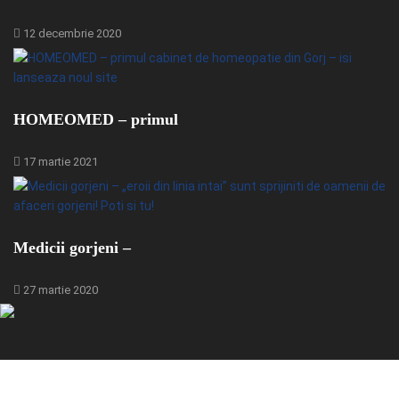
12 decembrie 2020
HOMEOMED – primul
17 martie 2021
Medicii gorjeni –
27 martie 2020
© 2024 - GorjBiz - Sursa ta de business din Gorj.
Toate drepturile rezervate pentru Gorjbiz SRL