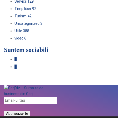
Servicii
129
Timp liber
92
Turism
42
Uncategorized
3
Utile
388
video
6
Suntem sociabili