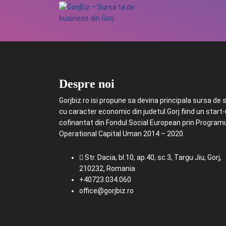
Despre noi
Gorjbiz.ro isi propune sa devina principala sursa de st
cu caracter economic din judetul Gorj fiind un start
cofinantat din Fondul Social European prin Program
Operational Capital Uman 2014 – 2020.
Str. Dacia, bl.10, ap.40, sc.3, Targu Jiu, Gorj,
210232, Romania
+40723.034.060
office@gorjbiz.ro