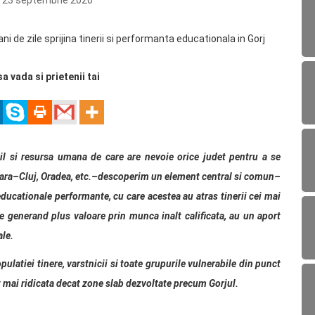
23 septembrie 2020
sa vada si prietenii tai
abil si resursa umana de care are nevoie orice judet pentru a se
 tara–Cluj, Oradea, etc.–descoperim un element central si comun–
educationale performante, cu care acestea au atras tinerii cei mai
are generand plus valoare prin munca inalt calificata, au un aport
ale.
opulatiei tinere, varstnicii si toate grupurile vulnerabile din punct
t mai ridicata decat zone slab dezvoltate precum Gorjul.