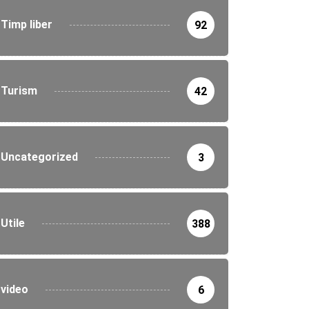
Timp liber
92
Turism
42
Uncategorized
3
Utile
388
video
6