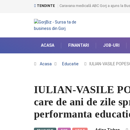
Caravana medicală ABC Gorj a ajuns la Bust
TENDINTE
ACASA
FINANTARI
JOB-URI
Acasa
Educatie
IULIAN-VASILE POPES
IULIAN-VASILE POP
care de ani de zile spr
performanta educati