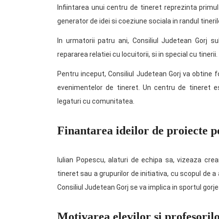
Infiintarea unui centru de tineret reprezinta prim
generator de idei si coeziune sociala in randul tineril
In urmatorii patru ani, Consiliul Judetean Gorj 
repararea relatiei cu locuitorii, si in special cu tinerii.
Pentru inceput, Consiliul Judetean Gorj va obtine f
evenimentelor de tineret. Un centru de tineret e
legaturi cu comunitatea.
Finantarea ideilor de proiecte p
Iulian Popescu, alaturi de echipa sa, vizeaza crea
tineret sau a grupurilor de initiativa, cu scopul de a
Consiliul Judetean Gorj se va implica in sportul gorjean
Motivarea elevilor si profesoril