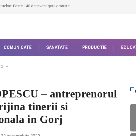
uchin: Peste 140 de investigații gratuite
COMUNICATE
SANATATE
PRODUCTIE
EDUCA
CU –…
ESCU – antreprenorul
ijina tinerii si
onala in Gorj