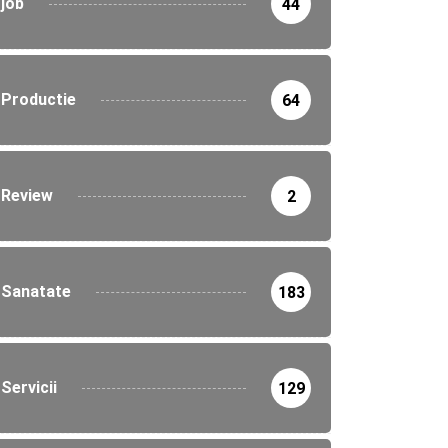
job
44
Productie
64
Review
2
Sanatate
183
Servicii
129