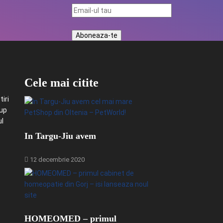
Cele mai citite
iri
-up
ul
In Targu-Jiu avem
12 decembrie 2020
HOMEOMED – primul