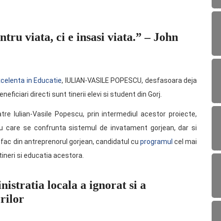
tru viata, ci e insasi viata.” – John
xcelenta in Educatie
, IULIAN-VASILE POPESCU, desfasoara deja
eficiari directi sunt tinerii elevi si student din Gorj.
tre Iulian-Vasile Popescu, prin intermediul acestor proiecte,
u care se confrunta sistemul de invatament gorjean, dar si
e, fac din antreprenorul gorjean, candidatul cu
programul
cel mai
tineri si educatia acestora.
istratia locala a ignorat si a
rilor