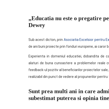
„Educatia nu este o pregatire pen
Dewey
Sub acest dicton, prin
Asociatia Excelsior pentru E
de ani buni proiecte prin fonduri europene, ai caror ben
Experienta in domeniul educatiei, dobandita de ca
alaturi de buna cunoastere a problemelor reale c
feedback-ul pozitiv al beneficiarilor proiectelor sal
realizabil din punct de vedere al propunerilor pentru 
Sunt prea multi ani in care admin
subestimat puterea si opinia tine