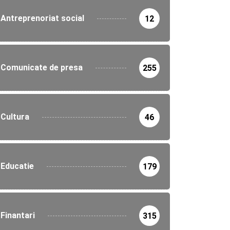
Antreprenoriat social
12
Comunicate de presa
255
Cultura
46
Educatie
179
Finantari
315