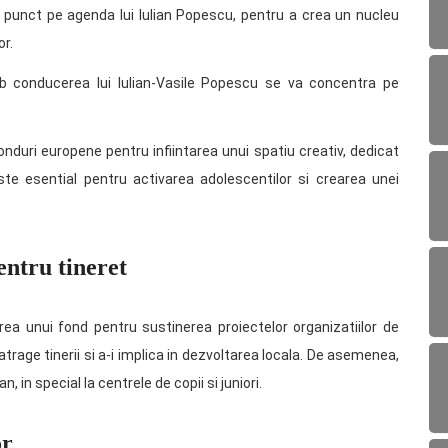
ul punct pe agenda lui Iulian Popescu, pentru a crea un nucleu
or.
sub conducerea lui Iulian-Vasile Popescu se va concentra pe
onduri europene pentru infiintarea unui spatiu creativ, dedicat
ste esential pentru activarea adolescentilor si crearea unei
entru tineret
rea unui fond pentru sustinerea proiectelor organizatiilor de
 atrage tinerii si a-i implica in dezvoltarea locala. De asemenea,
, in special la centrele de copii si juniori.
or