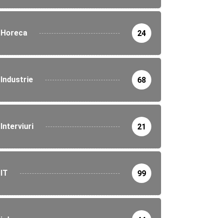
Horeca
24
Industrie
68
Interviuri
21
IT
99