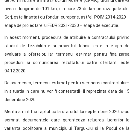
de Administrare a Infrastructurii Rutiere (CNAIR), drumul care va
avea o lungime de 101 km, din care 73 de km pe raza judetului
Gorj, este finantat cu fonduri europene, astfel: POIM 2014-2020 –
etapa de proiectare si FEDR 2021-2030 – etapa de executie.
In acest moment, procedura de atribuire a contractului privind
studiul de fezabilitate si proiectul tehnic este in etapa de
evaluare a ofertelor, iar termenul estimat pentru finalizarea
procedurii si comunicarea rezultatului catre ofertanti este
04.12.2020.
De asemenea, termenul estimat pentru semnarea contractului—
in situatia in care nu vor fi contestatii—il reprezinta data de 15
decembrie 2020.
Merita amintit si faptul ca la sfarsitul lui septembrie 2020, s-au
semnat documentele care garanteaza reluarea lucrarilor la
varianta ocolitoare a municipiului Targu-Jiu si la Podul de la