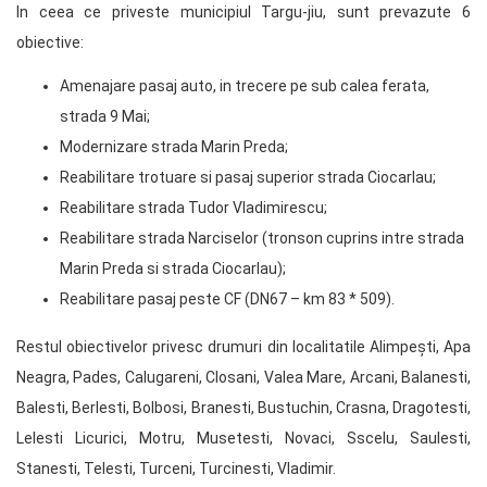
In ceea ce priveste municipiul Targu-jiu, sunt prevazute 6
obiective:
Amenajare pasaj auto, in trecere pe sub calea ferata,
strada 9 Mai;
Modernizare strada Marin Preda;
Reabilitare trotuare si pasaj superior strada Ciocarlau;
Reabilitare strada Tudor Vladimirescu;
Reabilitare strada Narciselor (tronson cuprins intre strada
Marin Preda si strada Ciocarlau);
Reabilitare pasaj peste CF (DN67 – km 83 * 509).
Restul obiectivelor privesc drumuri din localitatile Alimpești, Apa
Neagra, Pades, Calugareni, Closani, Valea Mare, Arcani, Balanesti,
Balesti, Berlesti, Bolbosi, Branesti, Bustuchin, Crasna, Dragotesti,
Lelesti Licurici, Motru, Musetesti, Novaci, Sscelu, Saulesti,
Stanesti, Telesti, Turceni, Turcinesti, Vladimir.