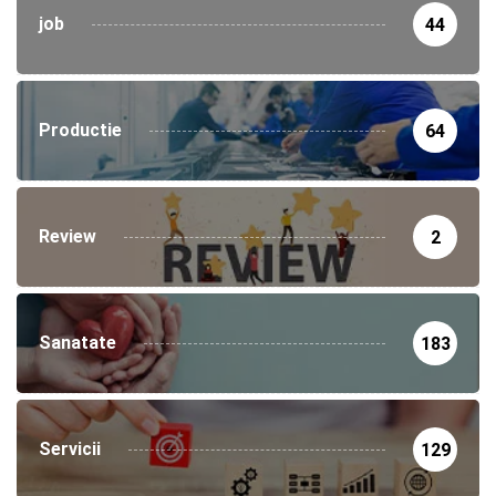
job
44
Productie
64
Review
2
Sanatate
183
Servicii
129