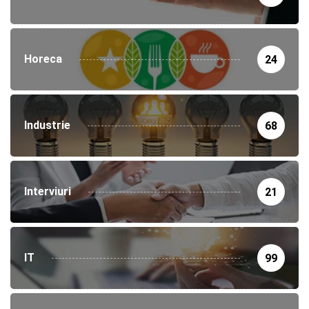
Horeca
24
Industrie
68
Interviuri
21
IT
99