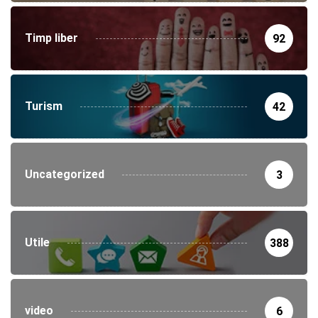
Timp liber
92
Turism
42
Uncategorized
3
Utile
388
video
6