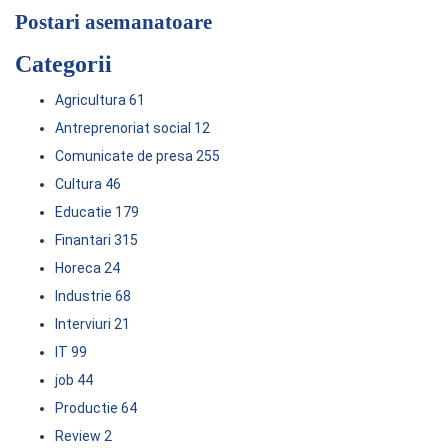
Postari asemanatoare
Categorii
Agricultura
61
Antreprenoriat social
12
Comunicate de presa
255
Cultura
46
Educatie
179
Finantari
315
Horeca
24
Industrie
68
Interviuri
21
IT
99
job
44
Productie
64
Review
2