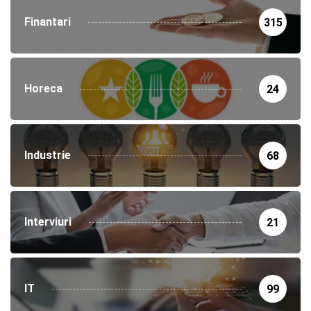
Finantari
315
Horeca
24
Industrie
68
Interviuri
21
IT
99