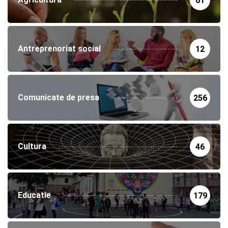
61
Antreprenoriat social
12
Comunicate de presa
256
Cultura
46
Educatie
179