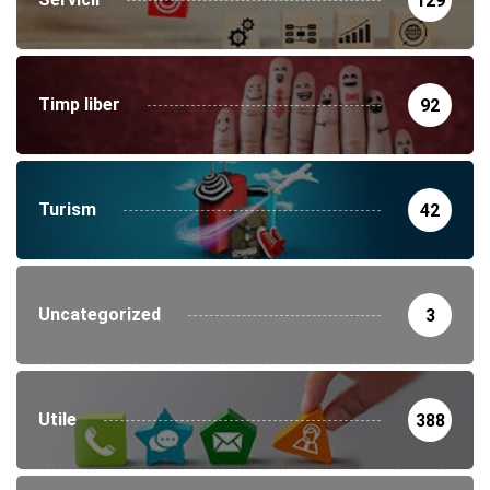
129
Timp liber
92
Turism
42
Uncategorized
3
Utile
388