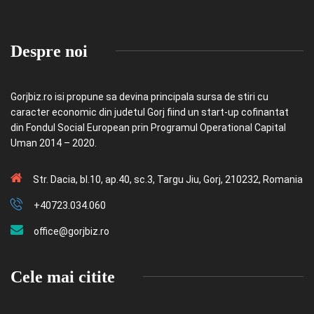
Despre noi
Gorjbiz.ro isi propune sa devina principala sursa de stiri cu
caracter economic din judetul Gorj fiind un start-up cofinantat
din Fondul Social European prin Programul Operational Capital
Uman 2014 – 2020.
Str. Dacia, bl.10, ap.40, sc.3, Targu Jiu, Gorj, 210232, Romania
+40723.034.060
office@gorjbiz.ro
Cele mai citite