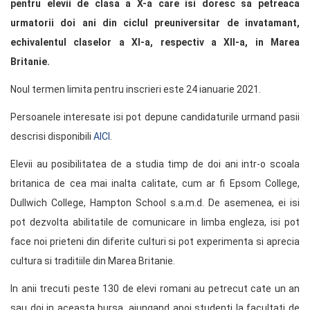
pentru elevii de clasa a X-a care isi doresc sa petreaca
urmatorii doi ani din ciclul preuniversitar de invatamant,
echivalentul claselor a XI-a, respectiv a XII-a, in Marea
Britanie.
Noul termen limita pentru inscrieri este 24 ianuarie 2021.
Persoanele interesate isi pot depune candidaturile urmand pasii
descrisi disponibili
AICI
.
Elevii au posibilitatea de a studia timp de doi ani intr-o scoala
britanica de cea mai inalta calitate, cum ar fi Epsom College,
Dullwich College, Hampton School s.a.m.d. De asemenea, ei isi
pot dezvolta abilitatile de comunicare in limba engleza, isi pot
face noi prieteni din diferite culturi si pot experimenta si aprecia
cultura si traditiile din Marea Britanie.
In anii trecuti peste 130 de elevi romani au petrecut cate un an
sau doi in aceasta bursa, ajungand apoi studenti la facultati de