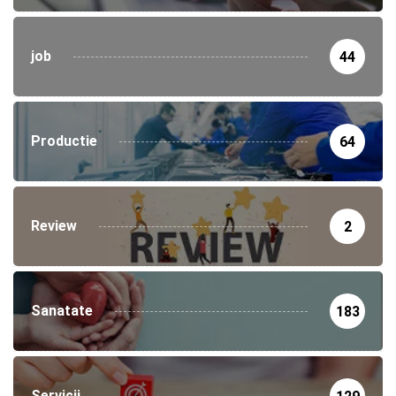
job
44
Productie
64
Review
2
Sanatate
183
Servicii