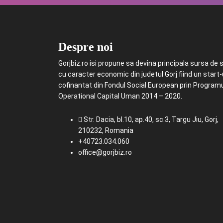
Despre noi
Gorjbiz.ro isi propune sa devina principala sursa de st
cu caracter economic din judetul Gorj fiind un start
cofinantat din Fondul Social European prin Program
Operational Capital Uman 2014 – 2020.
Str. Dacia, bl.10, ap.40, sc.3, Targu Jiu, Gorj,
210232, Romania
+40723.034.060
office@gorjbiz.ro