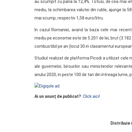
au scumpit cu pana la 12,4%. Totusi, de cea mai ief
mediu, la schimbarea valutei din ruble, ajunge la 58
mai scump, respectiv 1,58 euro/litru.
In cazul Romaniei, avand la baza cele mai recente 
mediu pe economie este de 5.201 de lei, brut (3.182 de 
combustibil pe an (locul 30 in clasamentul european
Studiul realizat de platforma Picodi a utilizat cele 
ale guvernelor, birourilor sau ministerelor relevant
anului 2020, in peste 100 de tari din intreaga lume, 
Ai un anunț de publicat?
Click aici!
Distribuie 