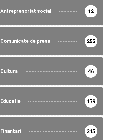
Antreprenoriat social
12
Comunicate de presa
255
Cultura
46
Educatie
179
Finantari
315