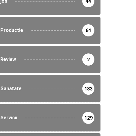
job
44
Productie
64
Review
2
Sanatate
183
Servicii
129