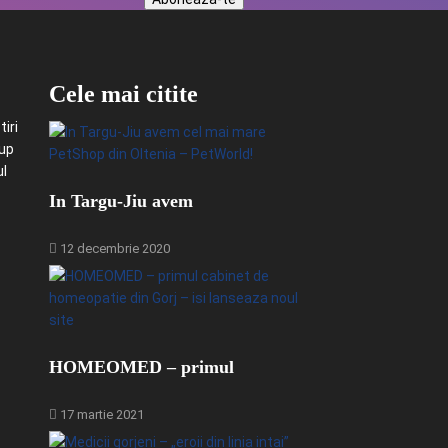
Cele mai citite
iri
-up
ul
In Targu-Jiu avem
12 decembrie 2020
HOMEOMED – primul
17 martie 2021