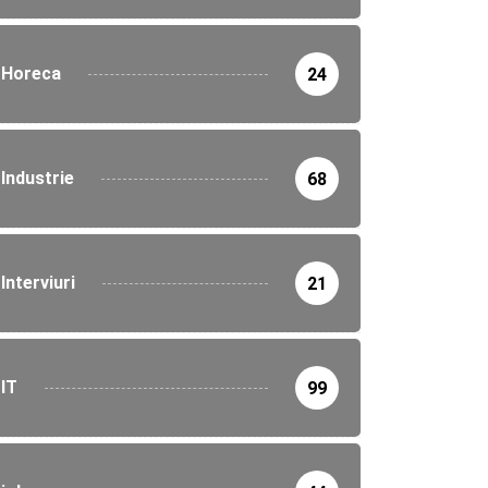
Horeca
24
Industrie
68
Interviuri
21
IT
99