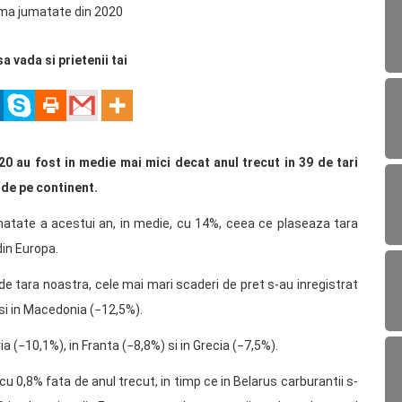
sa vada si prietenii tai
20 au fost in medie mai mici decat anul trecut in 39 de tari
i de pe continent.
umatate a acestui an, in medie, cu 14%, ceea ce plaseaza tara
din Europa.
at de tara noastra, cele mai mari scaderi de pret s-au inregistrat
si in Macedonia (−12,5%).
a (−10,1%), in Franta (−8,8%) si in Grecia (−7,5%).
 cu 0,8% fata de anul trecut, in timp ce in Belarus carburantii s-