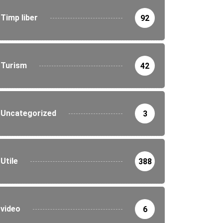
Timp liber
92
Turism
42
Uncategorized
3
Utile
388
video
6