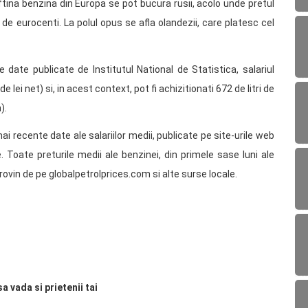
tina benzina din Europa se pot bucura rusii, acolo unde pretul
 de eurocenti. La polul opus se afla olandezii, care platesc cel
date publicate de Institutul National de Statistica, salariul
lei net) si, in acest context, pot fi achizitionati 672 de litri de
).
mai recente date ale salariilor medii, publicate pe site-urile web
e. Toate preturile medii ale benzinei, din primele sase luni ale
provin de pe globalpetrolprices.com si alte surse locale.
sa vada si prietenii tai