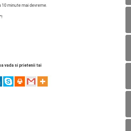
 cu 10 minute mai devreme.
”!
sa vada si prietenii tai