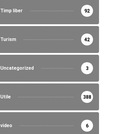
Timp liber
92
Turism
42
Uncategorized
3
Utile
388
video
6