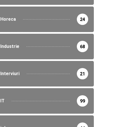
Horeca
24
Industrie
68
Interviuri
21
IT
99