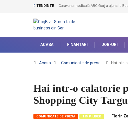
Caravana medicală ABC Gorj a ajuns la Bust
TENDINTE
ACASA
FINANTARI
JOB-URI
Acasa
Comunicate de presa
Hai intr-
Hai intr-o calatorie
Shopping City Targu
Florin Z
COMUNICATE DE PRESA
TIMP LIBER