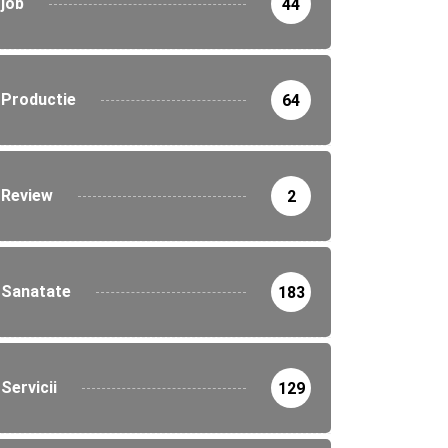
job
44
Productie
64
Review
2
Sanatate
183
Servicii
129