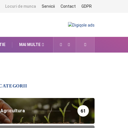
Locuri de munca
Servicii
Contact
GDPR
TIE
MAI MULTE
CATEGORII
Agricultura
61