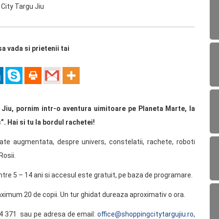
sa vada si prietenii tai
 Jiu, pornim intr-o aventura uimitoare pe Planeta Marte, la
. Hai si tu la bordul rachetei!
litate augmentata, despre univers, constelatii, rachete, roboti
Rosii.
ntre 5 – 14 ani si accesul este gratuit, pe baza de programare.
ximum 20 de copii. Un tur ghidat dureaza aproximativ o ora.
44 371 sau pe adresa de email:
office@shoppingcitytargujiu.ro
,