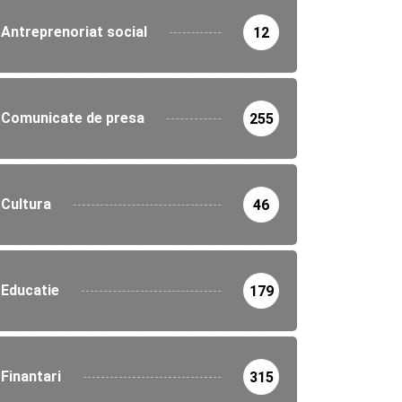
Antreprenoriat social
12
Comunicate de presa
255
Cultura
46
Educatie
179
Finantari
315