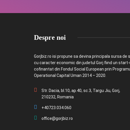
Despre noi
Gorjbiz.ro isi propune sa devina principala sursa de st
cu caracter economic din judetul Gorj fiind un start
cofinantat din Fondul Social European prin Program
Operational Capital Uman 2014 – 2020.
Str. Dacia, bl.10, ap.40, sc.3, Targu Jiu, Gorj,
210232, Romania
+40723.034.060
office@gorjbiz.ro