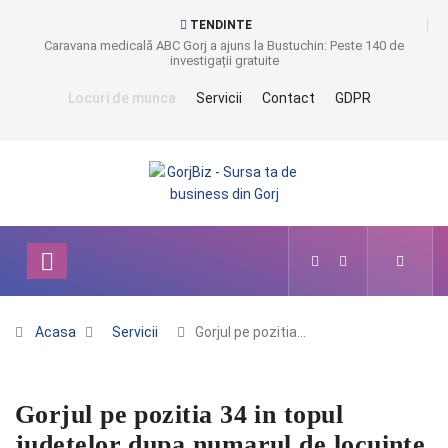
TENDINTE
Caravana medicală ABC Gorj a ajuns la Bustuchin: Peste 140 de
investigații gratuite
Locuri de munca
Servicii
Contact
GDPR
Acasa
Servicii
Gorjul pe pozitia…
Gorjul pe pozitia 34 in topul
judetelor dupa numarul de locuinte