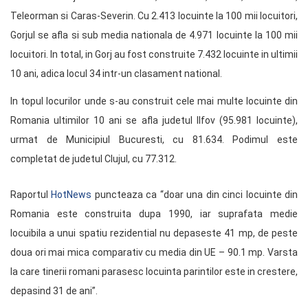
Teleorman si Caras-Severin. Cu 2.413 locuinte la 100 mii locuitori,
Gorjul se afla si sub media nationala de 4.971 locuinte la 100 mii
locuitori. In total, in Gorj au fost construite 7.432 locuinte in ultimii
10 ani, adica locul 34 intr-un clasament national.
In topul locurilor unde s-au construit cele mai multe locuinte din
Romania ultimilor 10 ani se afla judetul Ilfov (95.981 locuinte),
urmat de Municipiul Bucuresti, cu 81.634. Podimul este
completat de judetul Clujul, cu 77.312.
Raportul
HotNews
puncteaza ca “doar una din cinci locuinte din
Romania este construita dupa 1990, iar suprafata medie
locuibila a unui spatiu rezidential nu depaseste 41 mp, de peste
doua ori mai mica comparativ cu media din UE – 90.1 mp. Varsta
la care tinerii romani parasesc locuinta parintilor este in crestere,
depasind 31 de ani”.