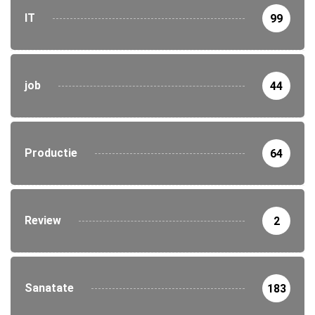
IT
99
job
44
Productie
64
Review
2
Sanatate
183