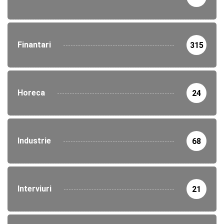
Finantari
315
Horeca
24
Industrie
68
Interviuri
21