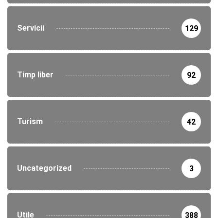
Servicii
129
Timp liber
92
Turism
42
Uncategorized
3
Utile
388