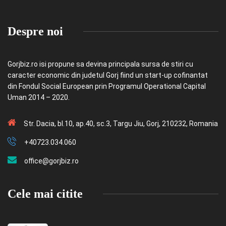
Despre noi
Gorjbiz.ro isi propune sa devina principala sursa de stiri cu
caracter economic din judetul Gorj fiind un start-up cofinantat
din Fondul Social European prin Programul Operational Capital
Uman 2014 – 2020.
Str. Dacia, bl.10, ap.40, sc.3, Targu Jiu, Gorj, 210232, Romania
+40723.034.060
office@gorjbiz.ro
Cele mai citite