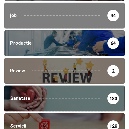
job
44
Productie
64
Review
2
Sanatate
183
Servicii
129