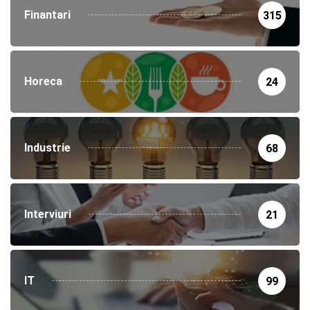
Finantari
315
Horeca
24
Industrie
68
Interviuri
21
IT
99