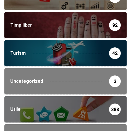
Timp liber
92
Turism
42
Uncategorized
3
Utile
388