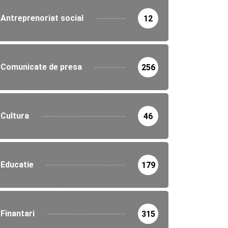
Antreprenoriat social
12
Comunicate de presa
256
Cultura
46
Educatie
179
Finantari
315