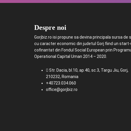
Despre noi
Gorjbiz.ro isi propune sa devina principala sursa de st
cu caracter economic din judetul Gorj fiind un start
cofinantat din Fondul Social European prin Program
Operational Capital Uman 2014 – 2020.
Str. Dacia, bl.10, ap.40, sc.3, Targu Jiu, Gorj,
210232, Romania
+40723.034.060
office@gorjbiz.ro