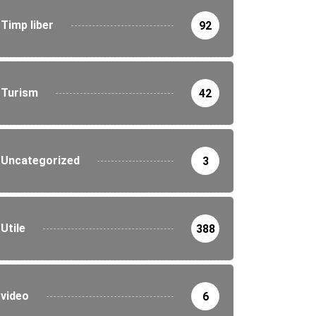
Timp liber
92
Turism
42
Uncategorized
3
Utile
388
video
6