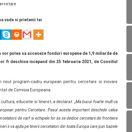
sa vada si prietenii tai
ra vor putea sa acceseze fonduri europene de 1,9 miliarde de
vor fi deschise incepand din 25 februarie 2021, de Consiliul
in noul program-cadru european pentru cercetare si inovare
entat de Comisia Europeana.
ultura, educatie si tineret, a declarat: „
Ma bucur foarte mult ca
European pentru Cercetare. Pasul acesta important deschide calea
cetatorii de varf si echipele lor sa se dedice cercetarii de frontiera
neri ii va ajuta pe tinerii cercetatori din toata Europa care pun bazele