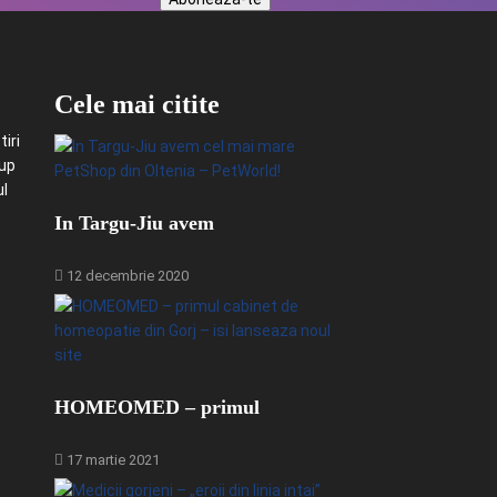
Cele mai citite
iri
-up
ul
In Targu-Jiu avem
12 decembrie 2020
HOMEOMED – primul
17 martie 2021