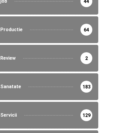
job
44
Productie
64
Review
2
Sanatate
183
Servicii
129