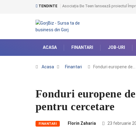
Asociația Be Teen lansează proiectul Împr
TENDINTE
ACASA
FINANTARI
JOB-URI
Acasa
Finantari
Fonduri europene de…
Fonduri europene de 
pentru cercetare
Florin Zaharia
23 februarie 2
FINANTARI