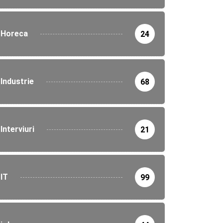
Horeca
24
Industrie
68
Interviuri
21
IT
99