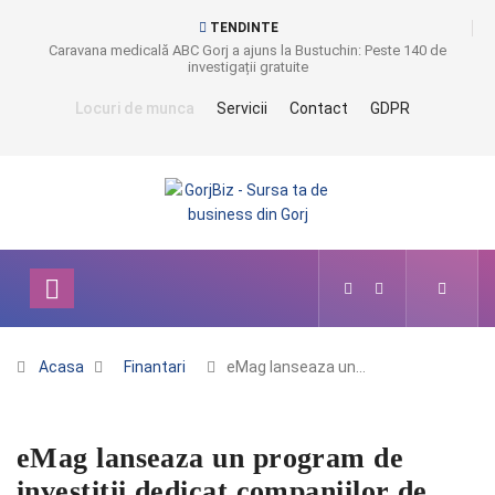
TENDINTE
Caravana medicală ABC Gorj a ajuns la Bustuchin: Peste 140 de
investigații gratuite
Locuri de munca
Servicii
Contact
GDPR
Acasa
Finantari
eMag lanseaza un…
eMag lanseaza un program de
investitii dedicat companiilor de