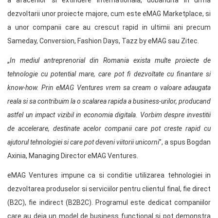
a afacerilor si extindere internationala, dobandita in urma
dezvoltarii unor proiecte majore, cum este eMAG Marketplace, si
a unor companii care au crescut rapid in ultimii ani precum
Sameday, Conversion, Fashion Days, Tazz by eMAG sau Zitec.
„
In mediul antreprenorial din Romania exista multe proiecte de
tehnologie cu potential mare, care pot fi dezvoltate cu finantare si
know-how. Prin eMAG Ventures vrem sa cream o valoare adaugata
reala si sa contribuim la o scalarea rapida a business-urilor, producand
astfel un impact vizibil in economia digitala. Vorbim despre investitii
de accelerare, destinate acelor companii care pot creste rapid cu
ajutorul tehnologiei si care pot deveni viitorii unicorni
”, a spus Bogdan
Axinia, Managing Director eMAG Ventures.
eMAG Ventures impune ca si conditie utilizarea tehnologiei in
dezvoltarea produselor si serviciilor pentru clientul final, fie direct
(B2C), fie indirect (B2B2C). Programul este dedicat companiilor
care au deja un model de business functional si pot demonstra