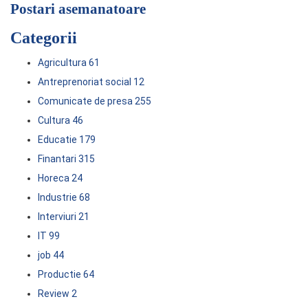
Postari asemanatoare
Categorii
Agricultura
61
Antreprenoriat social
12
Comunicate de presa
255
Cultura
46
Educatie
179
Finantari
315
Horeca
24
Industrie
68
Interviuri
21
IT
99
job
44
Productie
64
Review
2