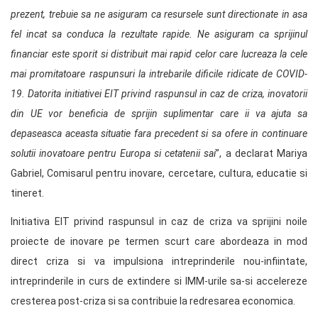
prezent, trebuie sa ne asiguram ca resursele sunt directionate in asa
fel incat sa conduca la rezultate rapide. Ne asiguram ca sprijinul
financiar este sporit si distribuit mai rapid celor care lucreaza la cele
mai promitatoare raspunsuri la intrebarile dificile ridicate de COVID-
19. Datorita initiativei EIT privind raspunsul in caz de criza, inovatorii
din UE vor beneficia de sprijin suplimentar care ii va ajuta sa
depaseasca aceasta situatie fara precedent si sa ofere in continuare
solutii inovatoare pentru Europa si cetatenii sai
”, a declarat Mariya
Gabriel, Comisarul pentru inovare, cercetare, cultura, educatie si
tineret.
Initiativa EIT privind raspunsul in caz de criza va sprijini noile
proiecte de inovare pe termen scurt care abordeaza in mod
direct criza si va impulsiona intreprinderile nou-infiintate,
intreprinderile in curs de extindere si IMM-urile sa-si accelereze
cresterea post-criza si sa contribuie la redresarea economica.