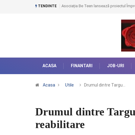
Asociația Be Teen lansează proiectul Împre
TENDINTE
ACASA
FINANTARI
JOB-URI
Acasa
Utile
Drumul dintre Targu…
Drumul dintre Targu 
reabilitare