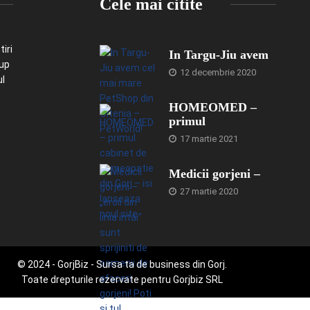
Cele mai citite
iri
In Targu-Jiu avem
-up
12 decembrie 2020
ul
HOMEOMED –
primul
17 martie 2021
Medicii gorjeni –
27 martie 2020
© 2024 - GorjBiz - Sursa ta de business din Gorj.
Toate drepturile rezervate pentru Gorjbiz SRL