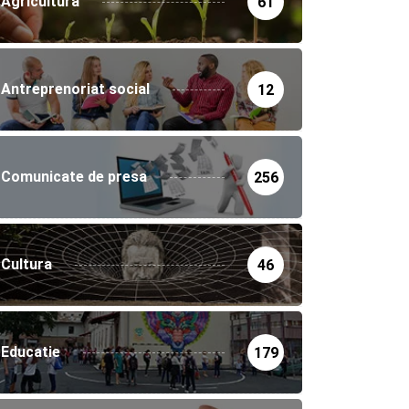
Agricultura
61
Antreprenoriat social
12
Comunicate de presa
256
Cultura
46
Educatie
179