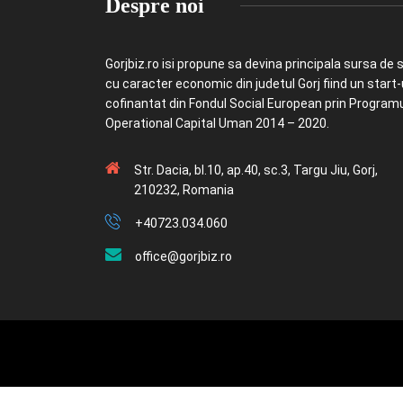
Despre noi
Gorjbiz.ro isi propune sa devina principala sursa de st
cu caracter economic din judetul Gorj fiind un start
cofinantat din Fondul Social European prin Program
Operational Capital Uman 2014 – 2020.
Str. Dacia, bl.10, ap.40, sc.3, Targu Jiu, Gorj,
210232, Romania
+40723.034.060
office@gorjbiz.ro