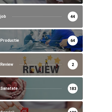
job
44
Productie
64
Review
2
Sanatate
183