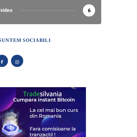
video
6
SUNTEM SOCIABILI