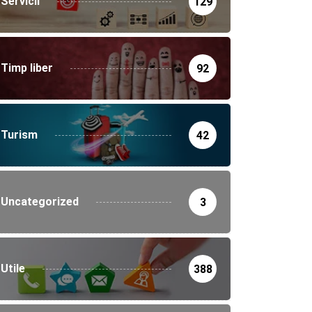
Servicii
129
Timp liber
92
Turism
42
Uncategorized
3
Utile
388