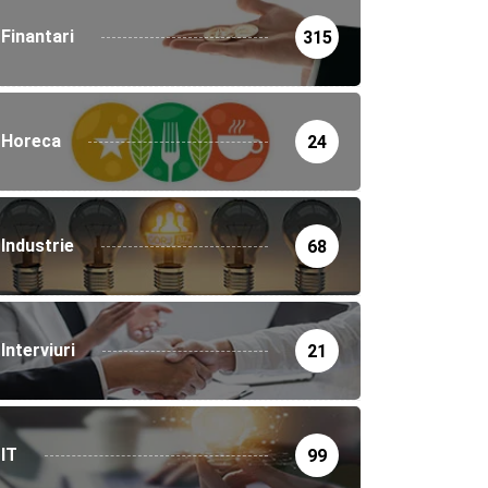
Finantari
315
Horeca
24
Industrie
68
Interviuri
21
IT
99