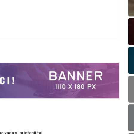
sa vada si prietenii tai