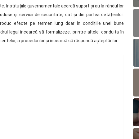
e. Instituțiile guvernamentale acordă suport și au la rândul lor
roduse și servicii de securitate, cât și din partea cetățenilor.
produc efecte pe termen lung doar în condițiile unei bune
adrul legal încearcă să formalizeze, printre altele, conduita în
telor, a procedurilor și încearcă să răspundă așteptărilor.