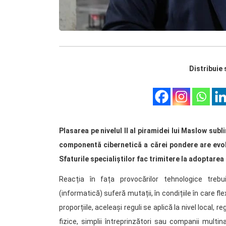
Distribuie 
Plasarea pe nivelul II al piramidei lui Maslow su
componentă cibernetică a cărei pondere are evolu
Sfaturile specialiștilor fac trimitere la adoptarea
Reacția în fața provocărilor tehnologice treb
(informatică) suferă mutații, în condițiile în care fl
proporțiile, aceleași reguli se aplică la nivel local, 
fizice, simplii întreprinzători sau companii multin