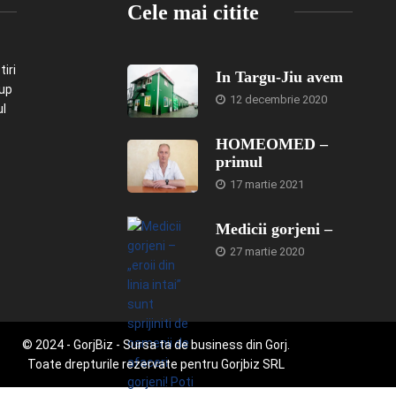
Cele mai citite
iri
In Targu-Jiu avem
-up
12 decembrie 2020
ul
HOMEOMED –
primul
17 martie 2021
Medicii gorjeni –
27 martie 2020
© 2024 - GorjBiz - Sursa ta de business din Gorj.
Toate drepturile rezervate pentru Gorjbiz SRL