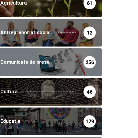
Agricultura
61
Antreprenoriat social
12
Comunicate de presa
256
Cultura
46
Educatie
179