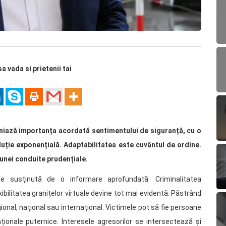
sa vada si prietenii tai
bliniază importanța acordată sentimentului de siguranță, cu o
ție exponențială. Adaptabilitatea este cuvântul de ordine.
 unei conduite prudențiale.
uie susținută de o informare aprofundată. Criminalitatea
exibilitatea granițelor virtuale devine tot mai evidentă. Păstrând
regional, național sau internațional. Victimele pot să fie persoane
aționale puternice. Interesele agresorilor se intersectează și