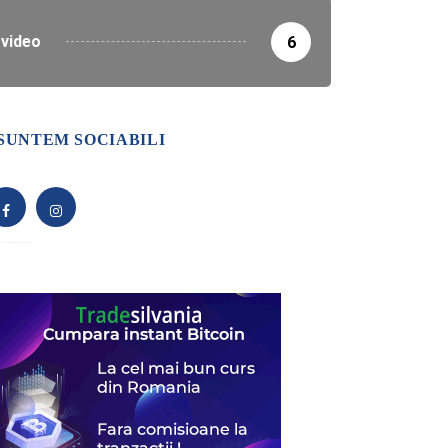
video
6
SUNTEM SOCIABILI