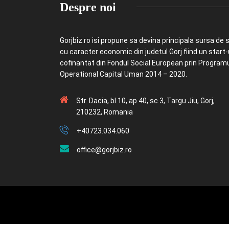
Despre noi
Gorjbiz.ro isi propune sa devina principala sursa de st
cu caracter economic din judetul Gorj fiind un start
cofinantat din Fondul Social European prin Program
Operational Capital Uman 2014 – 2020.
Str. Dacia, bl.10, ap.40, sc.3, Targu Jiu, Gorj,
210232, Romania
+40723.034.060
office@gorjbiz.ro