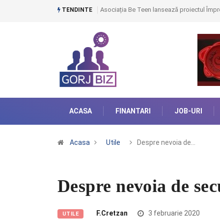
Asociația Be Teen lansează proiectul Împre
TENDINTE
ACASA
FINANTARI
JOB-URI
Acasa
Utile
Despre nevoia de…
Despre nevoia de sec
F.Cretzan
3 februarie 2020
UTILE