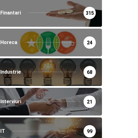
Finantari
315
Horeca
24
Industrie
68
Interviuri
21
IT
99