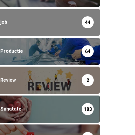
job
44
Productie
64
Review
2
Sanatate
183