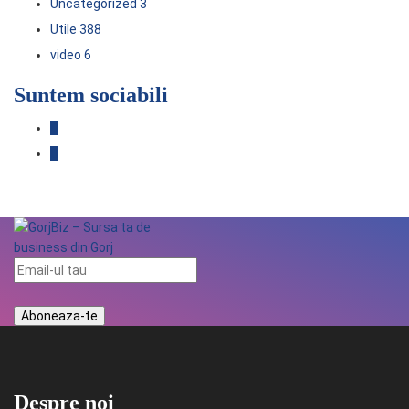
Uncategorized
3
Utile
388
video
6
Suntem sociabili
Despre noi