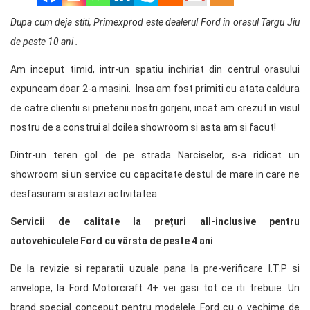
Dupa cum deja stiti, Primexprod este dealerul Ford in orasul Targu Jiu
de peste 10 ani .
Am inceput timid, intr-un spatiu inchiriat din centrul orasului
expuneam doar 2-a masini. Insa am fost primiti cu atata caldura
de catre clientii si prietenii nostri gorjeni, incat am crezut in visul
nostru de a construi al doilea showroom si asta am si facut!
Dintr-un teren gol de pe strada Narciselor, s-a ridicat un
showroom si un service cu capacitate destul de mare in care ne
desfasuram si astazi activitatea.
Servicii de calitate la prețuri all-inclusive pentru
autovehiculele Ford cu vârsta de peste 4 ani
De la revizie si reparatii uzuale pana la pre-verificare I.T.P si
anvelope, la Ford Motorcraft 4+ vei gasi tot ce iti trebuie. Un
brand special conceput pentru modelele Ford cu o vechime de