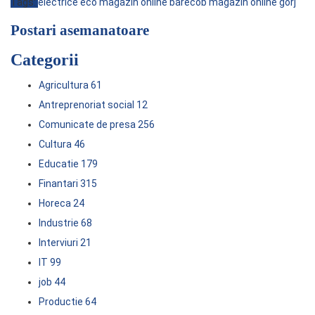
Tags:
electrice eco
magazin online barecob
magazin online gorj
Postari asemanatoare
Categorii
Agricultura
61
Antreprenoriat social
12
Comunicate de presa
256
Cultura
46
Educatie
179
Finantari
315
Horeca
24
Industrie
68
Interviuri
21
IT
99
job
44
Productie
64