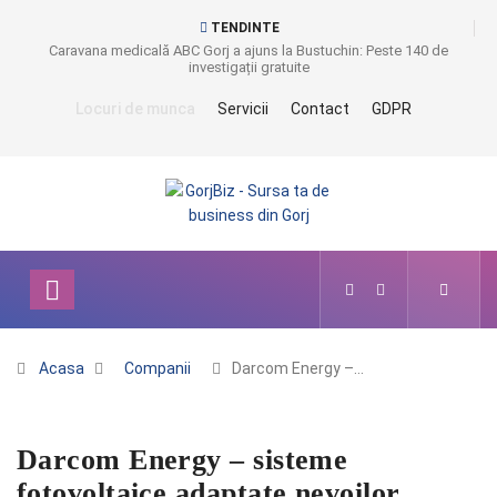
TENDINTE
Caravana medicală ABC Gorj a ajuns la Bustuchin: Peste 140 de
investigații gratuite
Locuri de munca
Servicii
Contact
GDPR
Acasa
Companii
Darcom Energy –…
Darcom Energy – sisteme
fotovoltaice adaptate nevoilor