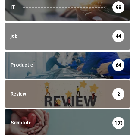
IT
99
job
44
Productie
64
Review
2
Sanatate
183