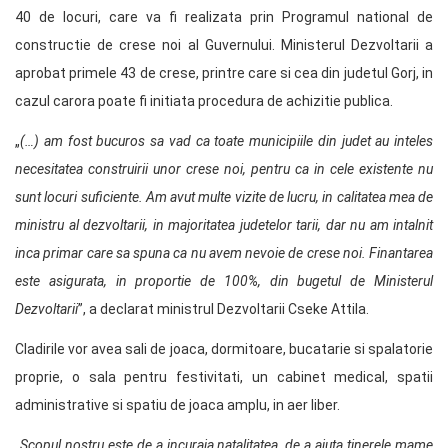
40 de locuri, care va fi realizata prin Programul national de
constructie de crese noi al Guvernului. Ministerul Dezvoltarii a
aprobat primele 43 de crese, printre care si cea din judetul Gorj, in
cazul carora poate fi initiata procedura de achizitie publica.
„
(…) am fost bucuros sa vad ca toate municipiile din judet au inteles
necesitatea construirii unor crese noi, pentru ca in cele existente nu
sunt locuri suficiente. Am avut multe vizite de lucru, in calitatea mea de
ministru al dezvoltarii, in majoritatea judetelor tarii, dar nu am intalnit
inca primar care sa spuna ca nu avem nevoie de crese noi. Finantarea
este asigurata, in proportie de 100%, din bugetul de Ministerul
Dezvoltarii
”, a declarat ministrul Dezvoltarii Cseke Attila.
Cladirile vor avea sali de joaca, dormitoare, bucatarie si spalatorie
proprie, o sala pentru festivitati, un cabinet medical, spatii
administrative si spatiu de joaca amplu, in aer liber.
„
Scopul nostru este de a incuraja natalitatea, de a ajuta tinerele mame