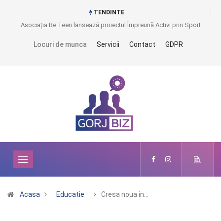
TENDINTE
Asociația Be Teen lansează proiectul Împreună Activi prin Sport
Locuri de munca
Servicii
Contact
GDPR
Acasa
Educatie
Cresa noua in…