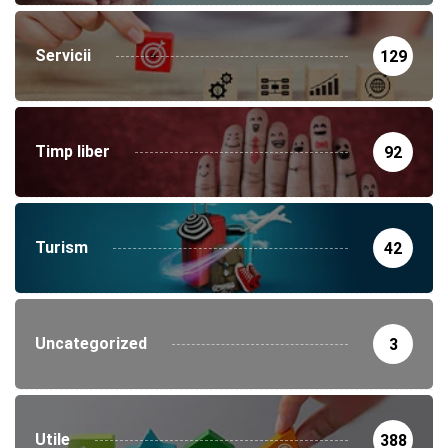
Servicii
129
Timp liber
92
Turism
42
Uncategorized
3
Utile
388