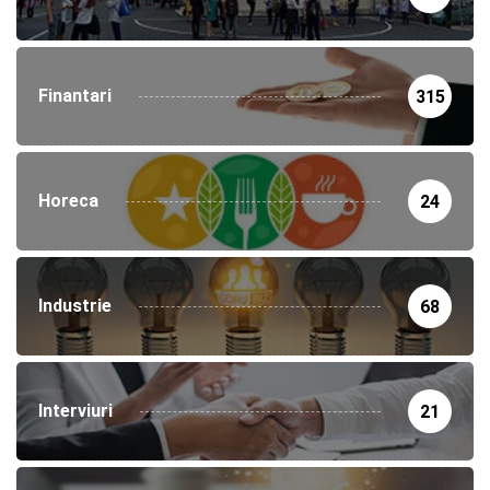
Finantari
315
Horeca
24
Industrie
68
Interviuri
21