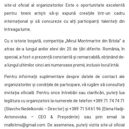
site-ul oficial al organizatorilor. Este o oportunitate excelentă
pentru tinerii artiști să-și expună creațiile într-un cadru
internațional și să concureze cu alți participanți talentați din
întreaga lume.
Cu o istorie bogată, competiția „Micul Montmartre din Bitola” a
atras de-a lungul anilor elevi din 25 de țări diferite. România, în
special, a fost o prezență constantă și remarcabilă, obținând de-
a lungul ultimilor cinci ani numeroase premii, inclusiv locul întâi.
Pentru informații suplimentare despre datele de contact ale
organizatorilor și condițiile de participare, vă rugăm să consultați
invitația oficială. Pentru orice întrebări sau clarificări, puteți lua
legătura cu organizatorii la numerele de telefon +389 71 74 74 71
(Slavcho Nedelkovski – Director) și +389 71 54 61 96 (Elena Hadji-
Antonovska – CEO & Președinte) sau prin email la
malbitmo@gmail.com. De asemenea, puteți vizita site-ul oficial