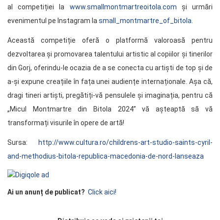
al competiției la
www.smallmontmartreoitola.com
și urmări
evenimentul pe Instagram la
small_montmartre_of_bitola
.
Această competiție oferă o platformă valoroasă pentru
dezvoltarea și promovarea talentului artistic al copiilor și tinerilor
din Gorj, oferindu-le ocazia de a se conecta cu artiști de top și de
a-și expune creațiile în fața unei audiențe internaționale. Așa că,
dragi tineri artiști, pregătiți-vă pensulele și imaginația, pentru că
„Micul Montmartre din Bitola 2024” vă așteaptă să vă
transformați visurile în opere de artă!
Sursa:
http://www.cultura.ro/childrens-art-studio-saints-cyril-
and-methodius-bitola-republica-macedonia-de-nord-lanseaza
Ai un anunț de publicat?
Click aici!