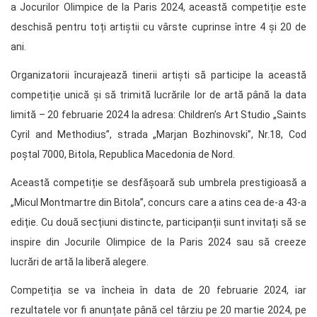
a Jocurilor Olimpice de la Paris 2024, această competiție este
deschisă pentru toți artiștii cu vârste cuprinse între 4 și 20 de
ani.
Organizatorii încurajează tinerii artiști să participe la această
competiție unică și să trimită lucrările lor de artă până la data
limită – 20 februarie 2024 la adresa: Children’s Art Studio „Saints
Cyril and Methodius”, strada „Marjan Bozhinovski”, Nr.18, Cod
poștal 7000, Bitola, Republica Macedonia de Nord.
Această competiție se desfășoară sub umbrela prestigioasă a
„Micul Montmartre din Bitola”, concurs care a atins cea de-a 43-a
ediție. Cu două secțiuni distincte, participanții sunt invitați să se
inspire din Jocurile Olimpice de la Paris 2024 sau să creeze
lucrări de artă la liberă alegere.
Competiția se va încheia în data de 20 februarie 2024, iar
rezultatele vor fi anunțate până cel târziu pe 20 martie 2024, pe