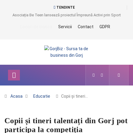
TENDINTE
Asociația Be Teen lansează proiectul Împreună Activi prin Sport
Locuri de munca
Servicii
Contact
GDPR
Acasa
Educatie
Copii și tineri…
Copii și tineri talentați din Gorj pot
participa la competiția