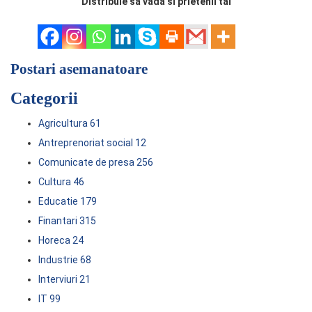
Distribuie sa vada si prietenii tai
Postari asemanatoare
Categorii
Agricultura
61
Antreprenoriat social
12
Comunicate de presa
256
Cultura
46
Educatie
179
Finantari
315
Horeca
24
Industrie
68
Interviuri
21
IT
99