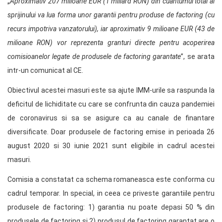
„
Aproximativ 207 milioane EUR (1 miliard RON) din cuantumul total al
sprijinului va lua forma unor garantii pentru produse de factoring (cu
recurs impotriva vanzatorului), iar aproximativ 9 milioane EUR (43 de
milioane RON) vor reprezenta granturi directe pentru acoperirea
comisioanelor legate de produsele de factoring garantate
”, se arata
intr-un comunicat al CE.
Obiectivul acestei masuri este sa ajute IMM-urile sa raspunda la
deficitul de lichiditate cu care se confrunta din cauza pandemiei
de coronavirus si sa se asigure ca au canale de finantare
diversificate. Doar produsele de factoring emise in perioada 26
august 2020 si 30 iunie 2021 sunt eligibile in cadrul acestei
masuri.
Comisia a constatat ca schema romaneasca este conforma cu
cadrul temporar. In special, in ceea ce priveste garantiile pentru
produsele de factoring: 1) garantia nu poate depasi 50 % din
produsele de factoring si 2) produsul de factoring garantat are o