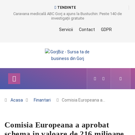
TENDINTE
Caravana medicală ABC Gorj a ajuns la Bustuchin: Peste 140 de
investigații gratuite
Locuri de munca
Servicii
Contact
GDPR
Acasa
Finantari
Comisia Europeana a…
Comisia Europeana a aprobat
schema in valoare de 216 milioane