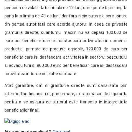
perioada de valabilitate initiala de 12 luni, care poate fi prelungita
pana la o limita de 48 de luni, dar fara nicio putere discretionara
din partea autoritatii care acorda ajutorul. In ceea ce priveste
granturile directe, cuantumul maxim nu va depasi 100.000 de
euro per beneficiar care isi desfasoara activitatea in domeniul
productiei primare de produse agricole, 120.000 de euro per
beneficiar care isi desfasoara activitatea in sectorul pescuitului
si acvaculturii si 800.000 euro per beneficiar care isi desfasoara
activitatea in toate celelalte sectoare.
Atat garantiile, cat si granturile directe sunt canalizate prin
intermediari financiari si, prin urmare, exista masuri de siguranta
pentru a se asigura ca ajutorul este transmis in integralitate
beneficiarilor finali.
Ai un anunț de publicat?
Click aici!