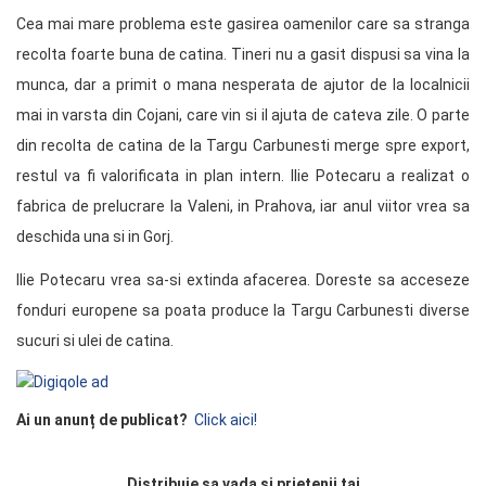
Cea mai mare problema este gasirea oamenilor care sa stranga
recolta foarte buna de catina. Tineri nu a gasit dispusi sa vina la
munca, dar a primit o mana nesperata de ajutor de la localnicii
mai in varsta din Cojani, care vin si il ajuta de cateva zile. O parte
din recolta de catina de la Targu Carbunesti merge spre export,
restul va fi valorificata in plan intern. Ilie Potecaru a realizat o
fabrica de prelucrare la Valeni, in Prahova, iar anul viitor vrea sa
deschida una si in Gorj.
Ilie Potecaru vrea sa-si extinda afacerea. Doreste sa acceseze
fonduri europene sa poata produce la Targu Carbunesti diverse
sucuri si ulei de catina.
Ai un anunț de publicat?
Click aici!
Distribuie sa vada si prietenii tai