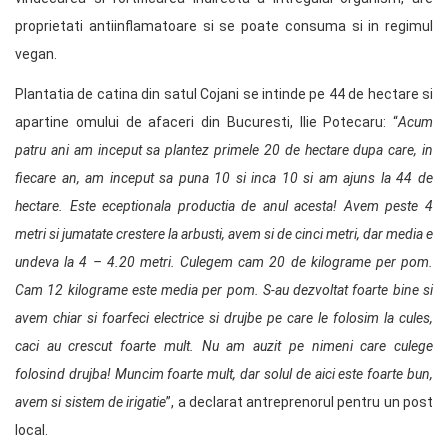
proprietati antiinflamatoare si se poate consuma si in regimul
vegan.
Plantatia de catina din satul Cojani se intinde pe 44 de hectare si
apartine omului de afaceri din Bucuresti, Ilie Potecaru:
“
Acum
patru ani am inceput sa plantez primele 20 de hectare dupa care, in
fiecare an, am inceput sa puna 10 si inca 10 si am ajuns la 44 de
hectare. Este eceptionala productia de anul acesta! Avem peste 4
metri si jumatate crestere la arbusti, avem si de cinci metri, dar media e
undeva la 4 – 4.20 metri. Culegem cam 20 de kilograme per pom.
Cam 12 kilograme este media per pom. S-au dezvoltat foarte bine si
avem chiar si foarfeci electrice si drujbe pe care le folosim la cules,
caci au crescut foarte mult. Nu am auzit pe nimeni care culege
folosind drujba! Muncim foarte mult, dar solul de aici este foarte bun,
avem si sistem de irigatie
”, a declarat antreprenorul pentru un post
local.