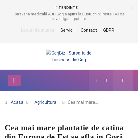
TENDINTE
Caravana medicală ABC Gorj a ajuns la Bustuchin: Peste 140 de
investigații gratuite
Locuri de munca
Servicii
Contact
GDPR
Acasa
Agricultura
Cea mai mare…
Cea mai mare plantatie de catina
din Europa de Est se afla in Gorj