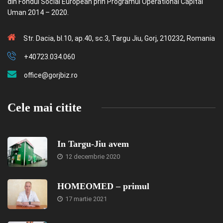
din Fondul Social European prin Programul Operational Capital
Uman 2014 – 2020.
Str. Dacia, bl.10, ap.40, sc.3, Targu Jiu, Gorj, 210232, Romania
+40723.034.060
office@gorjbiz.ro
Cele mai citite
In Targu-Jiu avem
12 decembrie 2020
HOMEOMED – primul
17 martie 2021