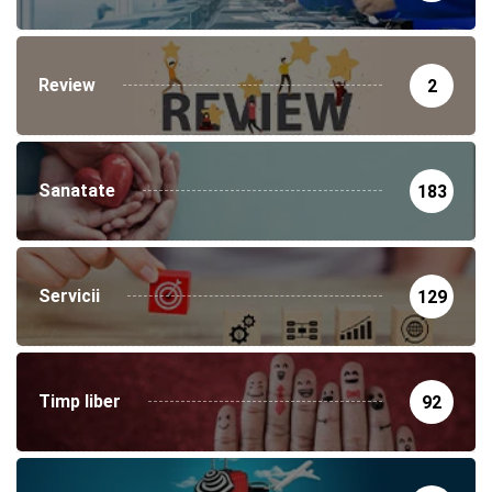
Review
2
Sanatate
183
Servicii
129
Timp liber
92