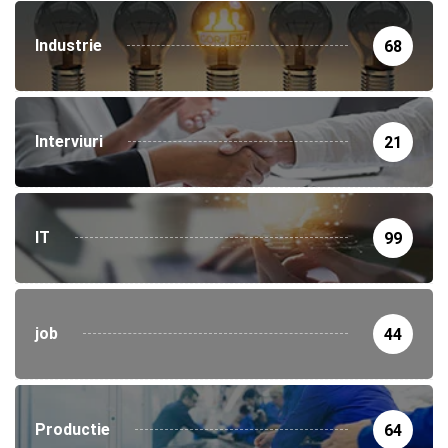
Industrie
68
Interviuri
21
IT
99
job
44
Productie
64