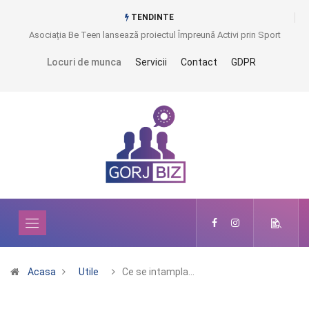
TENDINTE
Asociația Be Teen lansează proiectul Împreună Activi prin Sport
Locuri de munca
Servicii
Contact
GDPR
Acasa
Utile
Ce se intampla…