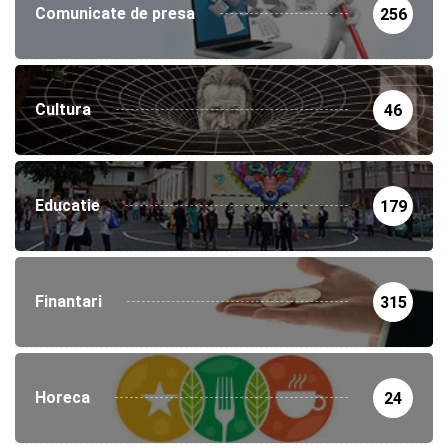
Comunicate de presa
256
Cultura
46
Educatie
179
Finantari
315
Horeca
24