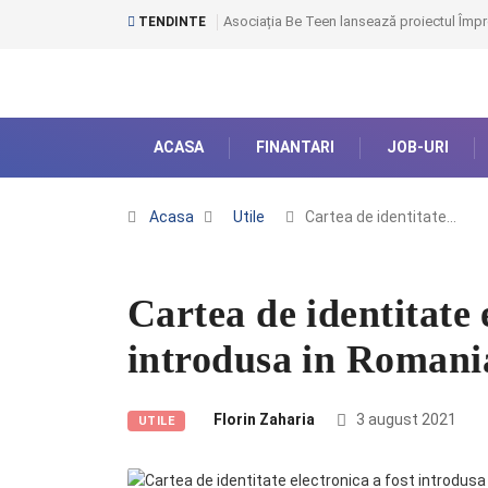
Asociația Be Teen lansează proiectul Împr
TENDINTE
ACASA
FINANTARI
JOB-URI
Acasa
Utile
Cartea de identitate…
Cartea de identitate 
introdusa in Romani
Florin Zaharia
3 august 2021
UTILE