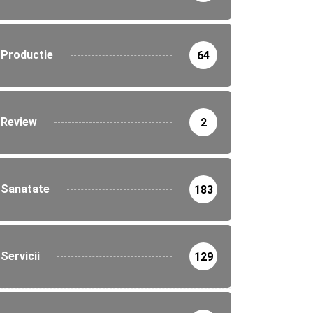
Productie
64
Review
2
Sanatate
183
Servicii
129