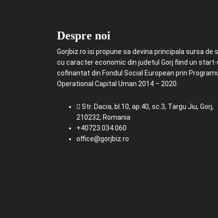
Despre noi
Gorjbiz.ro isi propune sa devina principala sursa de st
cu caracter economic din judetul Gorj fiind un start
cofinantat din Fondul Social European prin Program
Operational Capital Uman 2014 – 2020.
Str. Dacia, bl.10, ap.40, sc.3, Targu Jiu, Gorj,
210232, Romania
+40723.034.060
office@gorjbiz.ro