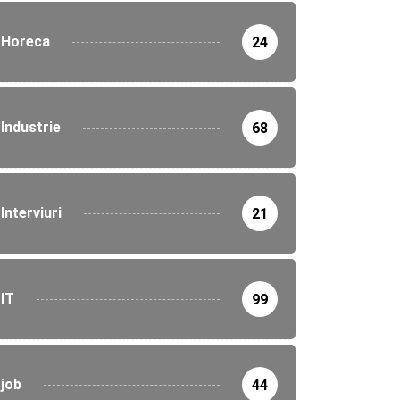
Horeca
24
Industrie
68
Interviuri
21
IT
99
job
44