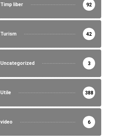
Timp liber
92
Turism
42
Uncategorized
3
Utile
388
video
6