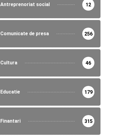
Antreprenoriat social
12
Comunicate de presa
256
Cultura
46
Educatie
179
Finantari
315