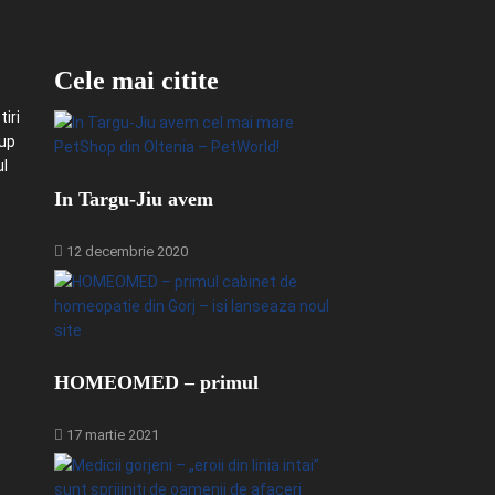
Cele mai citite
iri
-up
ul
In Targu-Jiu avem
12 decembrie 2020
HOMEOMED – primul
17 martie 2021