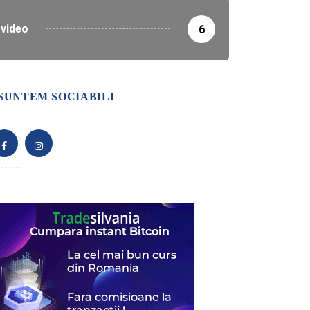
video
6
SUNTEM SOCIABILI