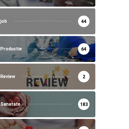
job
44
Productie
64
Review
2
Sanatate
183