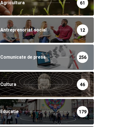
Agricultura
61
Antreprenoriat social
12
Comunicate de presa
256
Cultura
46
Educatie
179