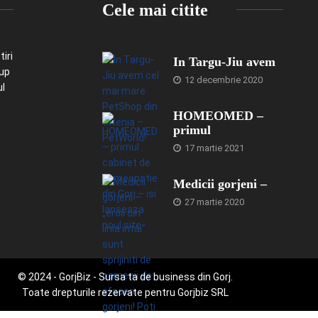
Cele mai citite
iri
In Targu-Jiu avem
-up
12 decembrie 2020
ul
HOMEOMED –
primul
17 martie 2021
Medicii gorjeni –
27 martie 2020
© 2024 - GorjBiz - Sursa ta de business din Gorj.
Toate drepturile rezervate pentru Gorjbiz SRL