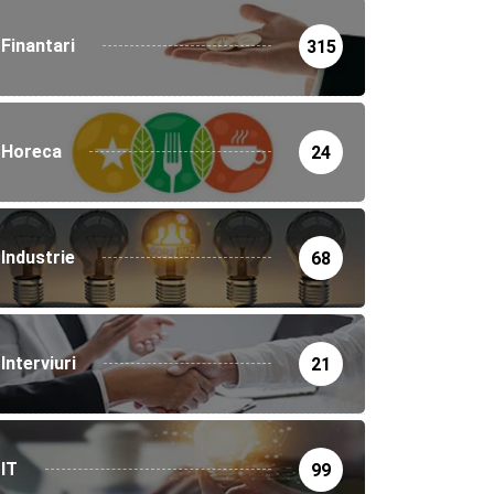
Finantari
315
Horeca
24
Industrie
68
Interviuri
21
IT
99