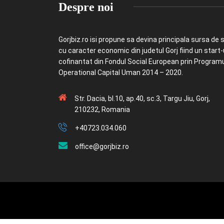
Despre noi
Gorjbiz.ro isi propune sa devina principala sursa de st
cu caracter economic din judetul Gorj fiind un start
cofinantat din Fondul Social European prin Program
Operational Capital Uman 2014 – 2020.
Str. Dacia, bl.10, ap.40, sc.3, Targu Jiu, Gorj,
210232, Romania
+40723.034.060
office@gorjbiz.ro