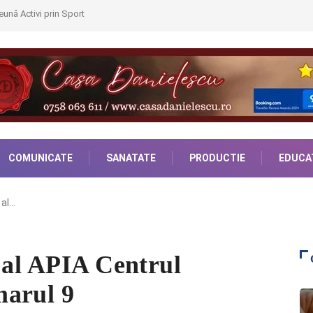
ună Activi prin Sport
COMUNICATE
SANATATE
PRODUCTIE
EDUCA
 al…
 al APIA Centrul
marul 9