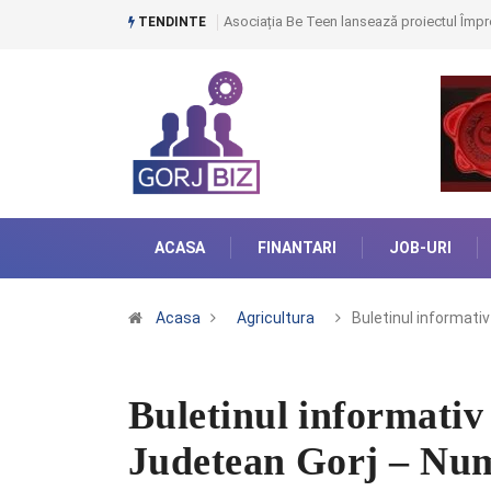
Asociația Be Teen lansează proiectul Împre
TENDINTE
ACASA
FINANTARI
JOB-URI
Acasa
Agricultura
Buletinul informativ
Buletinul informativ
Judetean Gorj – Nu