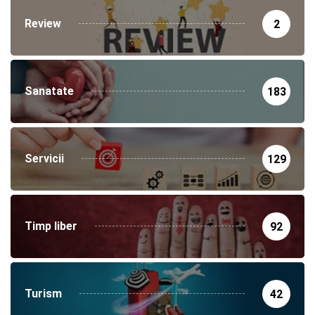
Review
2
Sanatate
183
Servicii
129
Timp liber
92
Turism
42