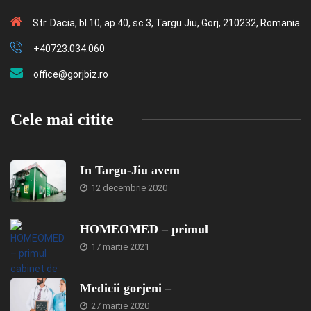
Str. Dacia, bl.10, ap.40, sc.3, Targu Jiu, Gorj, 210232, Romania
+40723.034.060
office@gorjbiz.ro
Cele mai citite
In Targu-Jiu avem
12 decembrie 2020
HOMEOMED – primul
17 martie 2021
Medicii gorjeni –
27 martie 2020