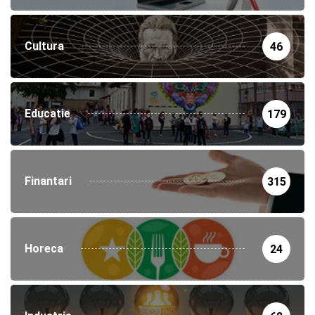
Cultura
46
Educatie
179
Finantari
315
Horeca
24