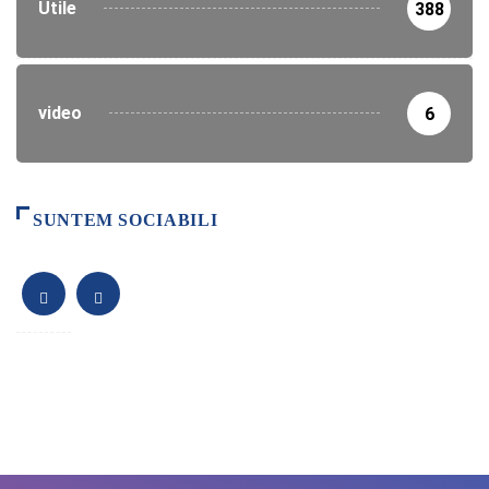
Utile
388
video
6
SUNTEM SOCIABILI