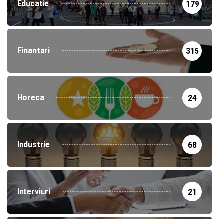
Educatie
179
Finantari
315
Horeca
24
Industrie
68
Interviuri
21