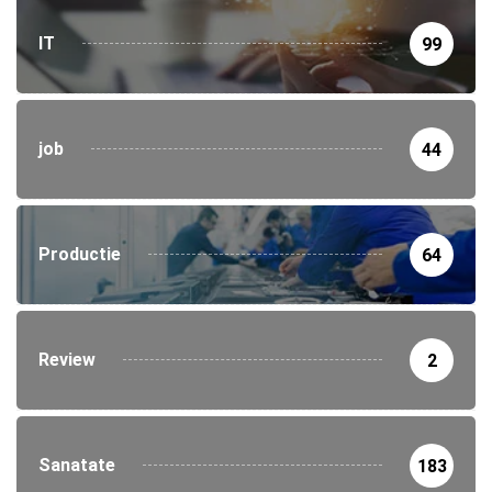
IT
99
job
44
Productie
64
Review
2
Sanatate
183