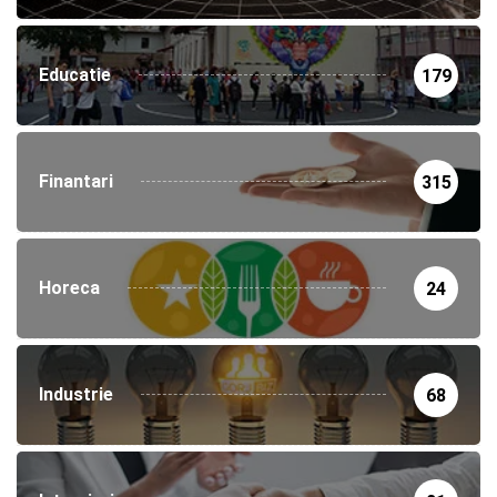
Educatie
179
Finantari
315
Horeca
24
Industrie
68