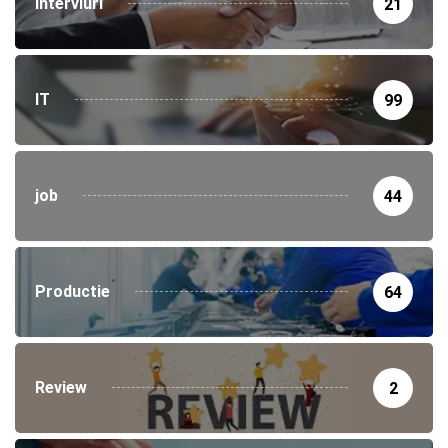
Interviuri
21
IT
99
job
44
Productie
64
Review
2