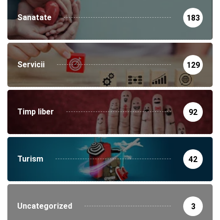
Sanatate
183
Servicii
129
Timp liber
92
Turism
42
Uncategorized
3