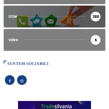
Utile
388
video
6
SUNTEM SOCIABILI